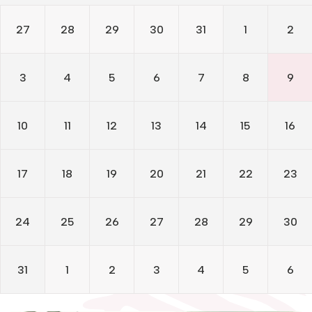
Žymūs kraštiečiai
Gaunami periodiniai leidiniai
27
28
29
30
31
1
2
Literatų klubas „Polėkis“
Tarpbibliotekinis abonementas
Interaktyvi kelionė
Knygomatai
3
4
5
6
7
8
9
Gabrielės Petkevičaitės-Bitės literatūrinė
Internetas
premija
Klubai
10
11
12
13
14
15
16
Bibliotekos 70-metis
Virtuali biblioteka
17
18
19
20
21
22
23
24
25
26
27
28
29
30
31
1
2
3
4
5
6