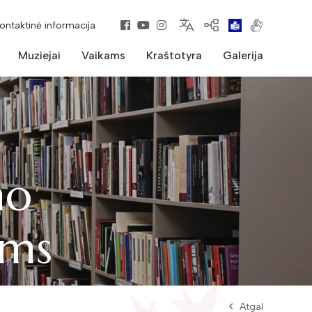
kontaktinė informacija
Muziejai
Vaikams
Kraštotyra
Galerija
mo
ams
Atgal