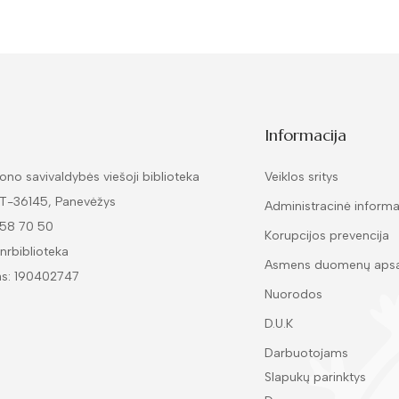
Informacija
ono savivaldybės viešoji biblioteka
Veiklos sritys
LT-36145, Panevėžys
Administracinė informa
 58 70 50
Korupcijos prevencija
nrbiblioteka
Asmens duomenų aps
as: 190402747
Nuorodos
D.U.K
Darbuotojams
Slapukų parinktys