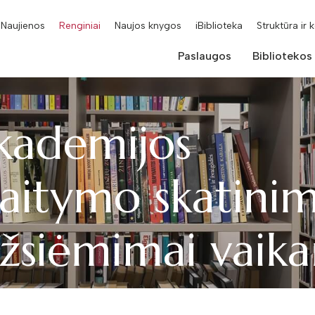
Naujienos
Renginiai
Naujos knygos
iBiblioteka
Struktūra ir 
Paslaugos
Bibliotekos
ademijos
kaitymo skatini
užsiėmimai vaik