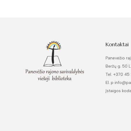
Kontaktai
Panevėžio raj
Beržų g. 50 
Tel. +370 45
El. p info@pa
Įstaigos kod