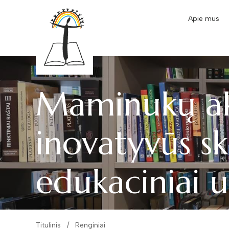
Apie mus
Maminukų ak
inovatyvūs s
edukaciniai 
Titulinis
Renginiai