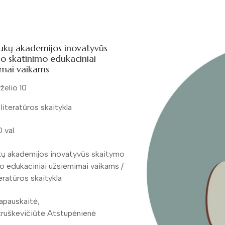
kų akademijos inovatyvūs
o skatinimo edukaciniai
imai vaikams
želio 10
literatūros skaitykla
0 val.
ų akademijos inovatyvūs skaitymo
o edukaciniai užsiėmimai vaikams /
teratūros skaitykla
apauskaitė,
truškevičiūtė Atstupėnienė