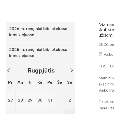
Maminu
2026 m. renginiai bibliotekose
skaitym
užsiėm
ir muziejuose
2026 bir
2025 m. renginiai bibliotekose
Vaikų 
ir muziejuose
10 d. 11.0
Rugpjūtis
Maminuk
Pr
An
Tr
Ke
Pe
Še
Se
skatinim
Vaikų li
27
28
29
30
31
1
2
Daiva Kr
Rasa Pe