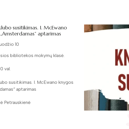
lubo susitikimas. I. McEwano
 „Amsterdamas“ aptarimas
uodžio 10
sios bibliotekos mokymų klasė.
00 val.
ubo susitikimas. I. McEwano knygos
damas“ aptarimas
ė Petrauskienė