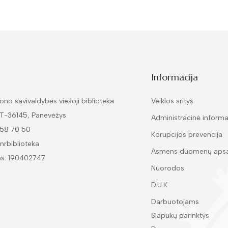
Informacija
ono savivaldybės viešoji biblioteka
Veiklos sritys
LT-36145, Panevėžys
Administracinė informa
 58 70 50
Korupcijos prevencija
nrbiblioteka
Asmens duomenų aps
as: 190402747
Nuorodos
D.U.K
Darbuotojams
Slapukų parinktys