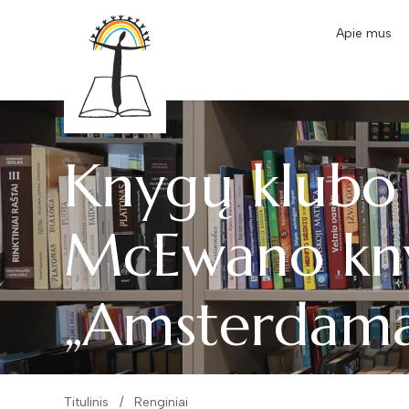
Apie mus
Knygų klubo s
McEwano kn
„Amsterdama
Titulinis
Renginiai