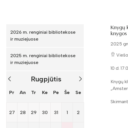
Knygų k
2026 m. renginiai bibliotekose
knygos
ir muziejuose
2025 gr
Viešo
2025 m. renginiai bibliotekose
ir muziejuose
10 d. 17.
Rugpjūtis
Knygų kl
„Amster
Pr
An
Tr
Ke
Pe
Še
Se
Skirmant
27
28
29
30
31
1
2