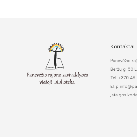
Kontaktai
Panevėžio raj
Beržų g. 50 
Tel. +370 45
El. p info@pa
Įstaigos kod