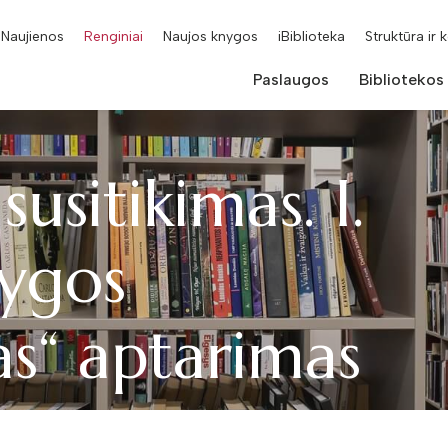
Naujienos
Renginiai
Naujos knygos
iBiblioteka
Struktūra ir 
Paslaugos
Bibliotekos
usitikimas. I.
ygos
s“ aptarimas