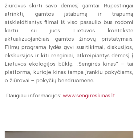
žiūrovus skirti savo dėmesį gamtai. Rūpestingai
atrinkti, gamtos įstabumą ir trapumą
atskleidžiantys filmai iš viso pasaulio bus rodomi
kartu su juos Lietuvos kontekste
aktualizuojančiais gamtos žinovų pristatymais.
Filmų programą lydės gyvi susitikimai, diskusijos,
ekskursijos ir kiti renginiai, atkreipiantys dėmesį į
Lietuvos ekologijos būklę. „Sengirės kinas“ – tai
platforma, kurioje kinas tampa įrankiu pokyčiams,
o žiūrovai – pokyčių bendruomene.
Daugiau informacijos:
www.sengireskinas.lt