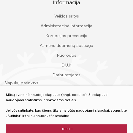
Informacija
Veiklos sritys
Administracinė informacija
Korupcijos prevencija
Asmens duomenų apsauga
Nuorodos
D.U.K
Darbuotojams
Slapukų parinktys
Duomenų apsauga
Mūsų svetainė naudoja slapukus (angl. cookies). Šie slapukai
naudojami statistikos ir rinkodaros tikslais.
Įvertinkite mūsų paslaugas
Jei Jūs sutinkate, kad šiems tikslams būtų naudojami slapukai, spauskite
„Sutinku“ ir toliau naudokitės svetaine.
VERTINTI
SUTINKU