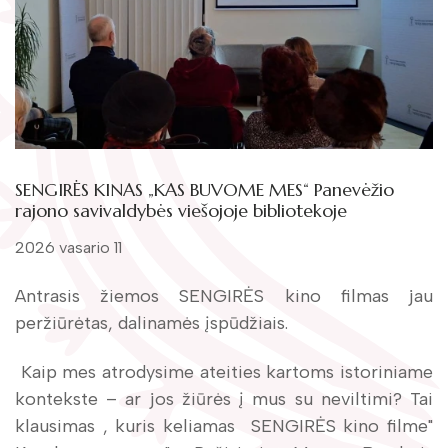
Žymūs kraštiečiai
Gaunami periodiniai leidiniai
Literatų klubas „Polėkis“
Tarpbibliotekinis abonementas
Interaktyvi kelionė
Knygomatai
Gabrielės Petkevičaitės-Bitės literatūrinė
Internetas
premija
Klubai
Bibliotekos 70-metis
SENGIRĖS KINAS „KAS BUVOME MES“ Panevėžio
rajono savivaldybės viešojoje bibliotekoje
Virtuali biblioteka
2026 vasario 11
Antrasis žiemos SENGIRĖS kino filmas jau
peržiūrėtas, dalinamės įspūdžiais.
Kaip mes atrodysime ateities kartoms istoriniame
kontekste – ar jos žiūrės į mus su neviltimi? Tai
klausimas , kuris keliamas SENGIRĖS kino filme"