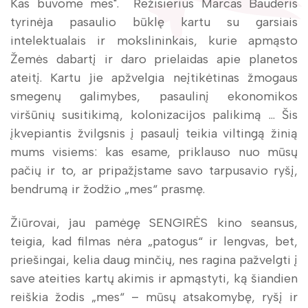
Kas buvome mes". Režisierius Marcas Bauderis
tyrinėja pasaulio būklę kartu su garsiais
intelektualais ir mokslininkais, kurie apmąsto
Žemės dabartį ir daro prielaidas apie planetos
ateitį. Kartu jie apžvelgia neįtikėtinas žmogaus
smegenų galimybes, pasaulinį ekonomikos
viršūnių susitikimą, kolonizacijos palikimą … Šis
įkvepiantis žvilgsnis į pasaulį teikia viltingą žinią
mums visiems: kas esame, priklauso nuo mūsų
pačių ir to, ar pripažįstame savo tarpusavio ryšį,
bendrumą ir žodžio „mes“ prasmę.
Žiūrovai, jau pamėgę SENGIRĖS kino seansus,
teigia, kad filmas nėra „patogus“ ir lengvas, bet,
priešingai, kelia daug minčių, nes ragina pažvelgti į
save ateities kartų akimis ir apmąstyti, ką šiandien
reiškia žodis „mes“ – mūsų atsakomybę, ryšį ir