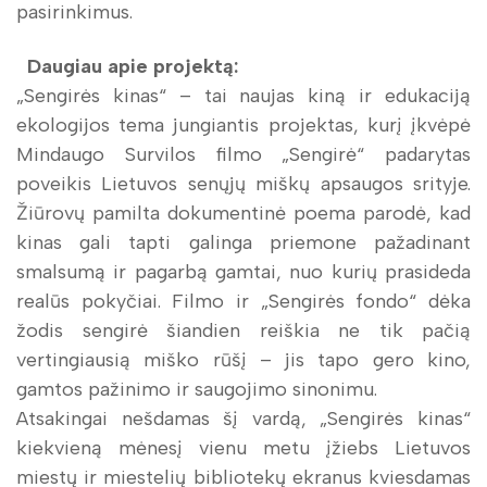
pasirinkimus.
Daugiau apie projektą:
„Sengirės kinas“ – tai naujas kiną ir edukaciją
ekologijos tema jungiantis projektas, kurį įkvėpė
Mindaugo Survilos filmo „Sengirė“ padarytas
poveikis Lietuvos senųjų miškų apsaugos srityje.
Žiūrovų pamilta dokumentinė poema parodė, kad
kinas gali tapti galinga priemone pažadinant
smalsumą ir pagarbą gamtai, nuo kurių prasideda
realūs pokyčiai. Filmo ir „Sengirės fondo“ dėka
žodis sengirė šiandien reiškia ne tik pačią
vertingiausią miško rūšį – jis tapo gero kino,
gamtos pažinimo ir saugojimo sinonimu.
Atsakingai nešdamas šį vardą, „Sengirės kinas“
kiekvieną mėnesį vienu metu įžiebs Lietuvos
miestų ir miestelių bibliotekų ekranus kviesdamas