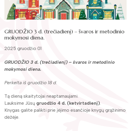
Žymūs kraštiečiai
Gaunami periodiniai leidiniai
Literatų klubas „Polėkis“
Tarpbibliotekinis abonementas
Interaktyvi kelionė
Knygomatai
GRUODŽIO 3 d. (trečiadienį) – švaros ir metodinio
Gabrielės Petkevičaitės-Bitės literatūrinė
mokymosi diena.
Internetas
premija
2025 gruodžio 01
Klubai
Bibliotekos 70-metis
GRUODŽIO 3 d. (trečiadienį) – švaros ir metodinio
Virtuali biblioteka
mokymosi diena.
Perkelta iš gruodžio 18 d.
Tą dieną skaitytojai neaptarnaujami.
Lauksime Jūsų
gruodžio 4 d. (ketvirtadienį)
.
Knygas galite palikti prie įėjimo esančioje knygų grąžinimo
dėžėje.