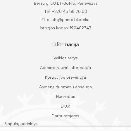
Beržų g. 50 LT-36145, Panevėžys
Tel. +370 45 58 70 50
El. p info@panrbiblioteka
Įstaigos kodas: 190402747
Informacija
Veiklos sritys
Administracinė informacija
Korupcijos prevencija
Asmens duomenų apsauga
Nuorodos
D.U.K
Darbuotojams
Slapukų parinktys