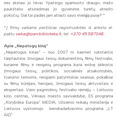
nes skiriasi jo tėvai. Ypatingo sparnuoto draugo, mažo
paukštelio atsiradimas jo gyvenime turėtų atnešti
pokyčių. Gal tai padės jam atrasti savo mieląją pusę? *
*
Į filmų vaikams peržiūras registruokitės iš anksto el.
paštu
vaikai@panrbiblioteka.lt
, tel.
+370 45 587048
.
Apie „Nepatogų kiną“
„Nepatogus kinas“ – nuo 2007 m. kasmet vykstantis
tarptautinis žmogaus teisių dokumentinių filmų festivalis,
kuriame filmų ir renginių programa kuria erdvę skleistis
žmogaus teisių, politikos, socialinės atsakomybės,
tvarumo temoms, rengiami patyriminiai seansai, pokalbiai
su filmų kūrėjais, herojais, žmogaus teisių aktyvistais ir
ekspertais. Vieni pagrindinių festivalio rėmėjų – Lietuvos
kino centras, Vilniaus miesto savivaldybė, ES programa
„Kūrybiška Europa“ MEDIA, Užsienio reikalų ministerija ir
Lietuvos vystomojo bendradarbiavimo programa „LT
AID“.