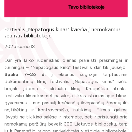
Žymūs kraštiečiai
Gaunami periodiniai leidiniai
Literatų klubas „Polėkis“
Tarpbibliotekinis abonementas
Interaktyvi kelionė
Knygomatai
Festivalis „Nepatogus kinas“ kviečia į nemokamus
seansus bibliotekoje
Gabrielės Petkevičaitės-Bitės literatūrinė
Internetas
premija
2025 spalio 13
Klubai
Bibliotekos 70-metis
Dar yra laiko rudeniškas dienas praleisti prasmingai ir
turiningai – "Nepatogaus kino" festivalis dar tik įpusėjo.
Virtuali biblioteka
Spalio 7–26 d.
į ekranus sugrįžęs tarptautinis
dokumentinių filmų festivalis „Nepatogus kinas“ siūlo
begalę įdomių ir aktualių filmų. Kruopščiai atrinkti
festivalio filmai kasmet pasakoja tikras istorijas apie tikrus
gyvenimus – nuo pasaulį keičiančių įkvepiančių žmonių iki
neįtikėtinų ir kontroversiškų nutikimų. Filmus galima
išvysti ne tik kino salėse ir internete, bet ir prisijungti prie
nemokamų peržiūrų beveik 300 Lietuvos bibliotekų, tarp
jų ir Panevėžio rajono savivaldybės viešojoje bibliotekoje.