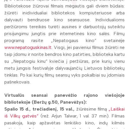
Bibliotekose žiūrovai filmais mėgautis gali dviem būdais:
žiūrėti inidividualiai bibliotekos kompiuteriuose arba
dalyvauti bendruose kino seansuose. Individualioms
peržiūroms tereikės turėti ausines ir darbuotojų suteiktu
prisijungimu jungtis prie internetinės kino salės. Filmų
programą rasite „Nepatogaus kino“ svetainėje
www.nepatoguskinas.lt.
Visgi, jei pavieniui filmus žiūrėti ne
taip įdomu ir norite bendros kino patirties, biblioteka kartu
su „Nepatogiu kinu“ kviečia į peržiūras, prie kurių vienu
metu jungsis festivalyje dalyvaujančių Lietuvos bibliotekų
tinklas. Po kai kurių filmų seansų vyks pokalbiai su įdomiais
pašnekovais.
Virtualūs seansai panevėžio rajono viešojoje
bibliotekoje (Beržų g.50, Panevėžys):
Spalio 15 d., trečiadienį, 15 val.,
žiūrėsime filmą
„Laiškai
iš Vilkų gatvės“
(rež. Arjun Talwar, 1 val. 37 min). Filmas
pasakoja, kaip apžavėtas lenkiško kino, indų kilmės