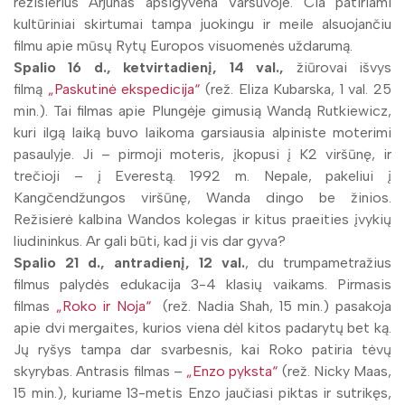
režisierius Arjunas apsigyvena Varšuvoje. Čia patiriami
kultūriniai skirtumai tampa juokingu ir meile alsuojančiu
filmu apie mūsų Rytų Europos visuomenės uždarumą.
Spalio 16 d., ketvirtadienį, 14 val.,
žiūrovai išvys
filmą
„Paskutinė ekspedicija“
(rež. Eliza Kubarska, 1 val. 25
min.). Tai filmas apie Plungėje gimusią Wandą Rutkiewicz,
kuri ilgą laiką buvo laikoma garsiausia alpiniste moterimi
pasaulyje. Ji – pirmoji moteris, įkopusi į K2 viršūnę, ir
trečioji – į Everestą. 1992 m. Nepale, pakeliui į
Kangčendžungos viršūnę, Wanda dingo be žinios.
Režisierė kalbina Wandos kolegas ir kitus praeities įvykių
liudininkus. Ar gali būti, kad ji vis dar gyva?
Spalio 21 d., antradienį, 12 val.
, du trumpametražius
filmus palydės edukacija 3-4 klasių vaikams. Pirmasis
filmas
„Roko ir Noja“
(rež. Nadia Shah, 15 min.) pasakoja
apie dvi mergaites, kurios viena dėl kitos padarytų bet ką.
Jų ryšys tampa dar svarbesnis, kai Roko patiria tėvų
skyrybas. Antrasis filmas –
„Enzo pyksta“
(rež. Nicky Maas,
15 min.), kuriame 13-metis Enzo jaučiasi piktas ir sutrikęs,