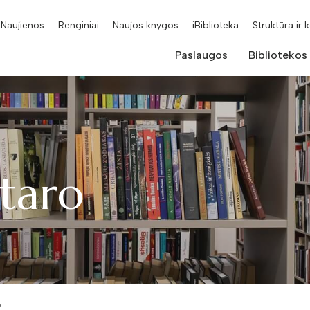
Naujienos
Renginiai
Naujos knygos
iBiblioteka
Struktūra ir 
Paslaugos
Bibliotekos
ktaro
o