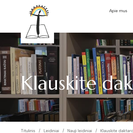
Apie mus
Klauskite da
Titulinis
Leidiniai
Nauji leidiniai
Klauskite daktar