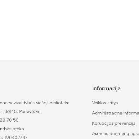
Informacija
ono savivaldybės viešoji biblioteka
Veiklos sritys
LT-36145, Panevėžys
Administracinė informa
 58 70 50
Korupcijos prevencija
nrbiblioteka
Asmens duomenų aps
as: 190402747