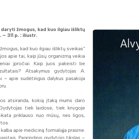
 daryti žmogus, kad kuo ilgiau išliktų
311 p. : iliustr.
 žmogus, kad kuo ilgiau išliktų sveikas“
ijos apie tai, kaip jūsų organizmą veikia
niai įpročiai. Kaip juos pakeisti be
ezultatais? Atsakymus gydytojas A.
umi – apie sudėtingus dalykus pasakoja
oru.
p jos atsiranda, kokią įtaką mums daro
Gydytojas tiek laidose, tiek knygoje
eikata priklauso nuo mūsų, nes ligos,
etos.
kalba apie mediciną formaliąja prasme.
vaistais. Pagrindinis gydytojo tikslas –