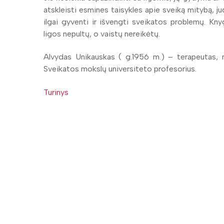
atskleisti esmines taisykles apie sveiką mitybą, j
ilgai gyventi ir išvengti sveikatos problemų. Kny
ligos nepultų, o vaistų nereikėtų.
Alvydas Unikauskas ( g.1956 m.) – terapeutas, 
Sveikatos mokslų universiteto profesorius.
Turinys