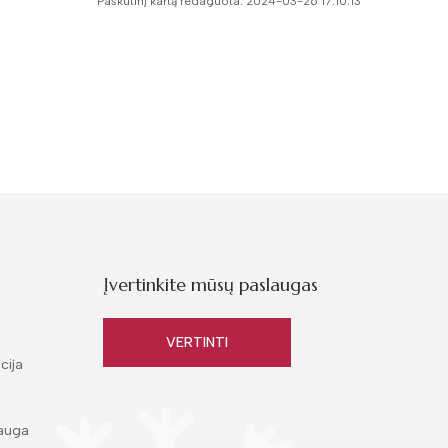
Paskutinį kartą redaguota: 2024-03-26 17:10:13
Įvertinkite mūsų paslaugas
VERTINTI
cija
auga