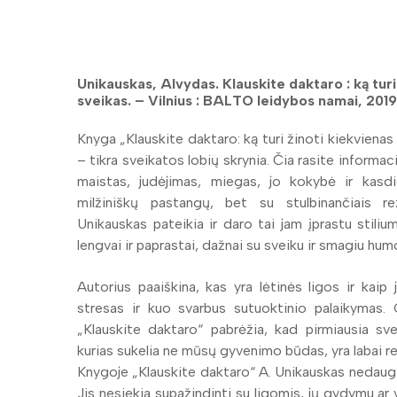
Unikauskas, Alvydas. Klauskite daktaro : ką turi
sveikas. – Vilnius : BALTO leidybos namai, 2019. – 
Knyga „Klauskite daktaro: ką turi žinoti kiekvienas
– tikra sveikatos lobių skrynia. Čia rasite informac
maistas, judėjimas, miegas, jo kokybė ir kasdie
milžiniškų pastangų, bet su stulbinančiais r
Unikauskas pateikia ir daro tai jam įprastu stili
lengvai ir paprastai, dažnai su sveiku ir smagiu hum
Autorius paaiškina, kas yra lėtinės ligos ir kai
stresas ir kuo svarbus sutuoktinio palaikymas. 
„Klauskite daktaro“ pabrėžia, kad pirmiausia sv
kurias sukelia ne mūsų gyvenimo būdas, yra labai r
Knygoje „Klauskite daktaro“ A. Unikauskas nedaug 
Jis nesiekia supažindinti su ligomis, jų gydymu ar 