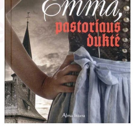
Žymūs kraštiečiai
Gaunami periodiniai leidiniai
Literatų klubas „Polėkis“
Tarpbibliotekinis abonementas
Interaktyvi kelionė
Knygomatai
Gabrielės Petkevičaitės-Bitės literatūrinė
Internetas
premija
Klubai
Bibliotekos 70-metis
Virtuali biblioteka