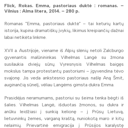
Flick, Rokas. Emma, pastoriaus duktė : romanas. –
Vilnius : Alma litera, 2014. – 280 p.
Romanas "Emma, pastoriaus duktė" – tai keturių kartų
istorija, kupina dramatiškų įvykių, likimus kreipiančių dažnai
labai netikėta linkme.
XVII a. Austrijoje, viename iš Alpių slėnių netoli Zalcburgo
gyvenantis malūnininkas Vilhelmas Langė su žmona
susilaukia dviejų sūnų. Vyresnysis Vilhelmas baigęs
mokslus tampa protestantų pastoriumi – įgyvendina tėvo
svajonę. Jis veda ankstesnio pastoriaus našlę Aną Šmit,
auginančią sūnelį, vėliau Langėms gimsta dukra Emma.
Prasidėjus neramumams, pastoriui su šeima tenka bėgti iš
šalies. Vilhelmas Langė, išduotas žmonos, su dukra ir
anūku leidžiasi į sunkią kelionę – į Prūsų Lietuvą,
lietuvninkų žemes, varganą kraštą, nuniokotą maro ir kitų
nelaimių. Prievartinė emigracija į Prūsijos karalystę