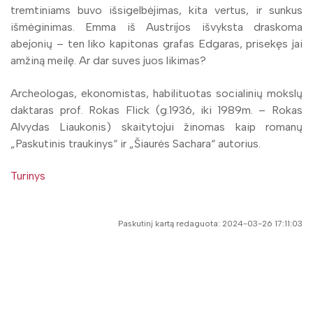
tremtiniams buvo išsigelbėjimas, kita vertus, ir sunkus
išmėginimas. Emma iš Austrijos išvyksta draskoma
abejonių – ten liko kapitonas grafas Edgaras, prisekęs jai
amžiną meilę. Ar dar suves juos likimas?
Archeologas, ekonomistas, habilituotas socialinių mokslų
daktaras prof. Rokas Flick (g.1936, iki 1989m. – Rokas
Alvydas Liaukonis) skaitytojui žinomas kaip romanų
„Paskutinis traukinys“ ir „Šiaurės Sachara“ autorius.
Turinys
Paskutinį kartą redaguota: 2024-03-26 17:11:03