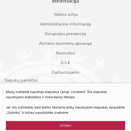
Informacija
Veiklos sritys
Administracinė informacija
Korupcijos prevencija
Asmens duomenų apsauga
Nuorodos
D.U.K
Darbuotojams
Slapukų parinktys
Duomenų apsauga
Mūsų svetainė naudoja slapukus (angl. cookies). Šie slapukai
naudojami statistikos ir rinkodaros tikslais.
Įvertinkite mūsų paslaugas
Jei Jūs sutinkate, kad šiems tikslams būtų naudojami slapukai, spauskite
„Sutinku“ ir toliau naudokitės svetaine.
VERTINTI
SUTINKU