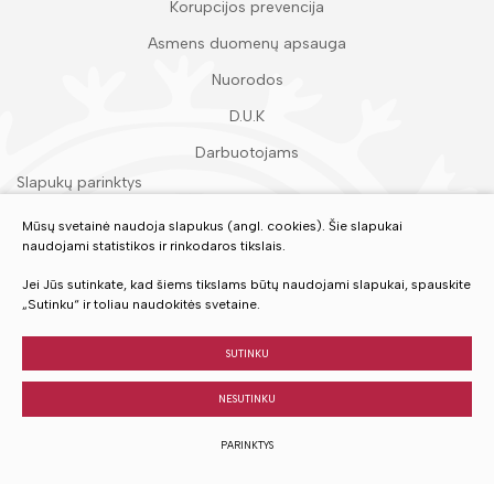
Korupcijos prevencija
Asmens duomenų apsauga
Nuorodos
D.U.K
Darbuotojams
Slapukų parinktys
Duomenų apsauga
Mūsų svetainė naudoja slapukus (angl. cookies). Šie slapukai
naudojami statistikos ir rinkodaros tikslais.
Įvertinkite mūsų paslaugas
Jei Jūs sutinkate, kad šiems tikslams būtų naudojami slapukai, spauskite
„Sutinku“ ir toliau naudokitės svetaine.
VERTINTI
SUTINKU
NESUTINKU
© 2023 Visos teisės saugomos
PARINKTYS
Sukurta:
TEXUS