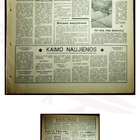
Žymūs kraštiečiai
Gaunami periodiniai leidiniai
Literatų klubas „Polėkis“
Tarpbibliotekinis abonementas
Interaktyvi kelionė
Knygomatai
Gabrielės Petkevičaitės-Bitės literatūrinė
Internetas
premija
Klubai
Bibliotekos 70-metis
Virtuali biblioteka