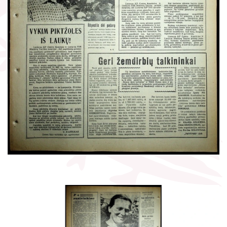
Žymūs kraštiečiai
Gaunami periodiniai leidiniai
Literatų klubas „Polėkis“
Tarpbibliotekinis abonementas
Interaktyvi kelionė
Knygomatai
Gabrielės Petkevičaitės-Bitės literatūrinė
Internetas
premija
Klubai
Bibliotekos 70-metis
Virtuali biblioteka