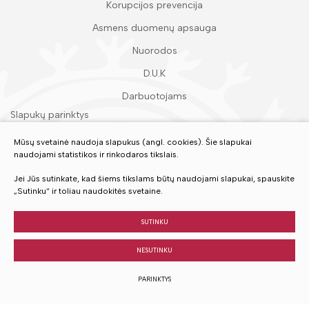
Korupcijos prevencija
Asmens duomenų apsauga
Nuorodos
D.U.K
Darbuotojams
Slapukų parinktys
Duomenų apsauga
Mūsų svetainė naudoja slapukus (angl. cookies). Šie slapukai
naudojami statistikos ir rinkodaros tikslais.
Įvertinkite mūsų paslaugas
Jei Jūs sutinkate, kad šiems tikslams būtų naudojami slapukai, spauskite
„Sutinku“ ir toliau naudokitės svetaine.
VERTINTI
SUTINKU
NESUTINKU
© 2023 Visos teisės saugomos
PARINKTYS
Sukurta:
TEXUS