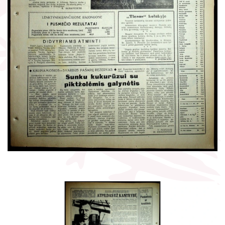
Žymūs kraštiečiai
Gaunami periodiniai leidiniai
Literatų klubas „Polėkis“
Tarpbibliotekinis abonementas
Interaktyvi kelionė
Knygomatai
Gabrielės Petkevičaitės-Bitės literatūrinė
Internetas
premija
Klubai
Bibliotekos 70-metis
Virtuali biblioteka