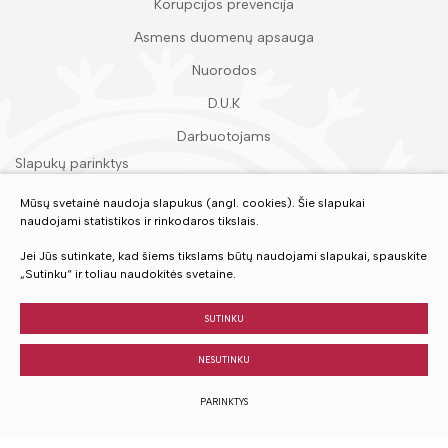
Korupcijos prevencija
Asmens duomenų apsauga
Nuorodos
D.U.K
Darbuotojams
Slapukų parinktys
Duomenų apsauga
Mūsų svetainė naudoja slapukus (angl. cookies). Šie slapukai
naudojami statistikos ir rinkodaros tikslais.
Įvertinkite mūsų paslaugas
Jei Jūs sutinkate, kad šiems tikslams būtų naudojami slapukai, spauskite
„Sutinku“ ir toliau naudokitės svetaine.
VERTINTI
SUTINKU
NESUTINKU
© 2023 Visos teisės saugomos
PARINKTYS
Sukurta:
TEXUS