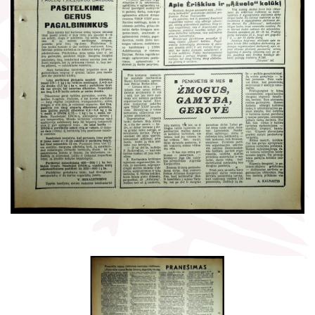
Žymūs kraštiečiai
Gaunami periodiniai leidiniai
Literatų klubas „Polėkis“
Tarpbibliotekinis abonementas
Interaktyvi kelionė
Knygomatai
Gabrielės Petkevičaitės-Bitės literatūrinė
Internetas
premija
Klubai
Bibliotekos 70-metis
Virtuali biblioteka