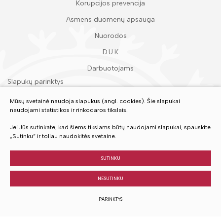
Korupcijos prevencija
Asmens duomenų apsauga
Nuorodos
D.U.K
Darbuotojams
Slapukų parinktys
Duomenų apsauga
Mūsų svetainė naudoja slapukus (angl. cookies). Šie slapukai
naudojami statistikos ir rinkodaros tikslais.
Įvertinkite mūsų paslaugas
Jei Jūs sutinkate, kad šiems tikslams būtų naudojami slapukai, spauskite
„Sutinku“ ir toliau naudokitės svetaine.
VERTINTI
SUTINKU
NESUTINKU
© 2023 Visos teisės saugomos
PARINKTYS
Sukurta:
TEXUS