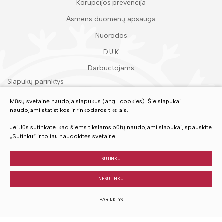
Korupcijos prevencija
Asmens duomenų apsauga
Nuorodos
D.U.K
Darbuotojams
Slapukų parinktys
Duomenų apsauga
Mūsų svetainė naudoja slapukus (angl. cookies). Šie slapukai
naudojami statistikos ir rinkodaros tikslais.
Įvertinkite mūsų paslaugas
Jei Jūs sutinkate, kad šiems tikslams būtų naudojami slapukai, spauskite
„Sutinku“ ir toliau naudokitės svetaine.
VERTINTI
SUTINKU
NESUTINKU
© 2023 Visos teisės saugomos
PARINKTYS
Sukurta:
TEXUS