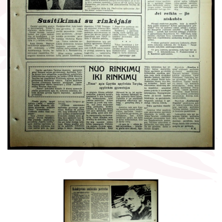
Žymūs kraštiečiai
Gaunami periodiniai leidiniai
Literatų klubas „Polėkis“
Tarpbibliotekinis abonementas
Interaktyvi kelionė
Knygomatai
Gabrielės Petkevičaitės-Bitės literatūrinė
Internetas
premija
Klubai
Bibliotekos 70-metis
Virtuali biblioteka