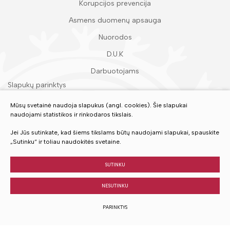
Korupcijos prevencija
Asmens duomenų apsauga
Nuorodos
D.U.K
Darbuotojams
Slapukų parinktys
Duomenų apsauga
Mūsų svetainė naudoja slapukus (angl. cookies). Šie slapukai
naudojami statistikos ir rinkodaros tikslais.
Įvertinkite mūsų paslaugas
Jei Jūs sutinkate, kad šiems tikslams būtų naudojami slapukai, spauskite
„Sutinku“ ir toliau naudokitės svetaine.
VERTINTI
SUTINKU
NESUTINKU
© 2023 Visos teisės saugomos
PARINKTYS
Sukurta:
TEXUS