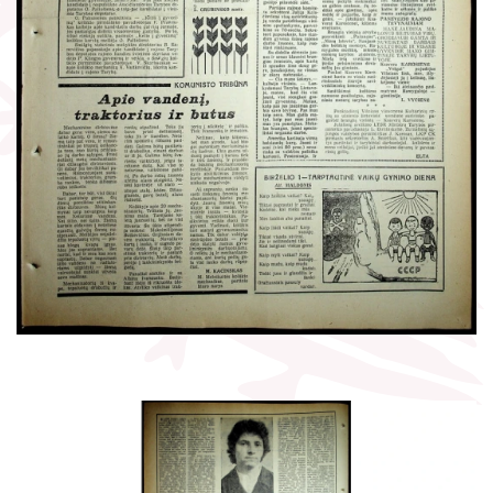
Žymūs kraštiečiai
Gaunami periodiniai leidiniai
Literatų klubas „Polėkis“
Tarpbibliotekinis abonementas
Interaktyvi kelionė
Knygomatai
Gabrielės Petkevičaitės-Bitės literatūrinė
Internetas
premija
Klubai
Bibliotekos 70-metis
Virtuali biblioteka