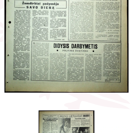
Žymūs kraštiečiai
Gaunami periodiniai leidiniai
Literatų klubas „Polėkis“
Tarpbibliotekinis abonementas
Interaktyvi kelionė
Knygomatai
Gabrielės Petkevičaitės-Bitės literatūrinė
Internetas
premija
Klubai
Bibliotekos 70-metis
Virtuali biblioteka