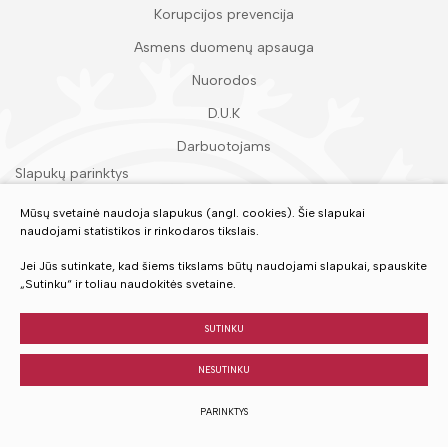
Korupcijos prevencija
Asmens duomenų apsauga
Nuorodos
D.U.K
Darbuotojams
Slapukų parinktys
Duomenų apsauga
Mūsų svetainė naudoja slapukus (angl. cookies). Šie slapukai
naudojami statistikos ir rinkodaros tikslais.
Įvertinkite mūsų paslaugas
Jei Jūs sutinkate, kad šiems tikslams būtų naudojami slapukai, spauskite
„Sutinku“ ir toliau naudokitės svetaine.
VERTINTI
SUTINKU
NESUTINKU
© 2023 Visos teisės saugomos
PARINKTYS
Sukurta:
TEXUS