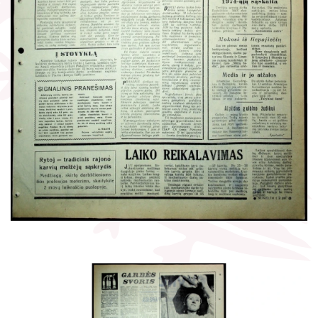
Žymūs kraštiečiai
Gaunami periodiniai leidiniai
Literatų klubas „Polėkis“
Tarpbibliotekinis abonementas
Interaktyvi kelionė
Knygomatai
Gabrielės Petkevičaitės-Bitės literatūrinė
Internetas
premija
Klubai
Bibliotekos 70-metis
Virtuali biblioteka