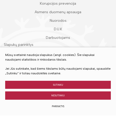
Korupcijos prevencija
Asmens duomenų apsauga
Nuorodos
D.U.K
Darbuotojams
Slapukų parinktys
Duomenų apsauga
Mūsų svetainė naudoja slapukus (angl. cookies). Šie slapukai
naudojami statistikos ir rinkodaros tikslais.
Įvertinkite mūsų paslaugas
Jei Jūs sutinkate, kad šiems tikslams būtų naudojami slapukai, spauskite
„Sutinku“ ir toliau naudokitės svetaine.
VERTINTI
SUTINKU
NESUTINKU
© 2023 Visos teisės saugomos
PARINKTYS
Sukurta:
TEXUS