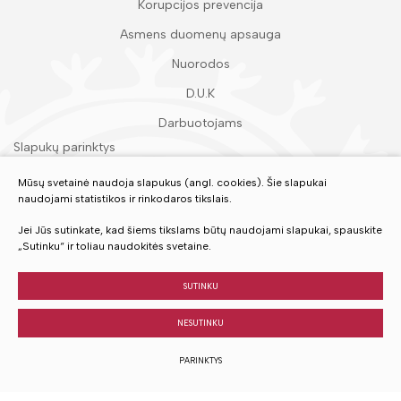
Korupcijos prevencija
Asmens duomenų apsauga
Nuorodos
D.U.K
Darbuotojams
Slapukų parinktys
Duomenų apsauga
Mūsų svetainė naudoja slapukus (angl. cookies). Šie slapukai
naudojami statistikos ir rinkodaros tikslais.
Įvertinkite mūsų paslaugas
Jei Jūs sutinkate, kad šiems tikslams būtų naudojami slapukai, spauskite
„Sutinku“ ir toliau naudokitės svetaine.
VERTINTI
SUTINKU
NESUTINKU
© 2023 Visos teisės saugomos
PARINKTYS
Sukurta:
TEXUS