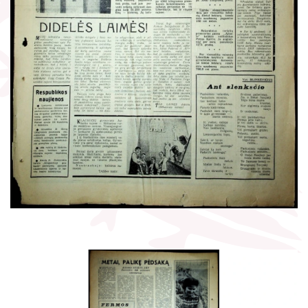
Žymūs kraštiečiai
Gaunami periodiniai leidiniai
Literatų klubas „Polėkis“
Tarpbibliotekinis abonementas
Interaktyvi kelionė
Knygomatai
Gabrielės Petkevičaitės-Bitės literatūrinė
Internetas
premija
Klubai
Bibliotekos 70-metis
Virtuali biblioteka