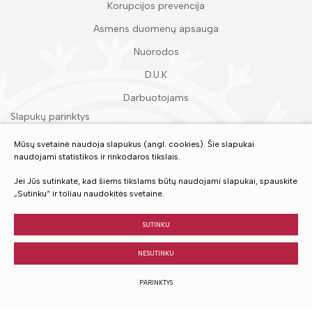
Korupcijos prevencija
Asmens duomenų apsauga
Nuorodos
D.U.K
Darbuotojams
Slapukų parinktys
Duomenų apsauga
Mūsų svetainė naudoja slapukus (angl. cookies). Šie slapukai
naudojami statistikos ir rinkodaros tikslais.
Įvertinkite mūsų paslaugas
Jei Jūs sutinkate, kad šiems tikslams būtų naudojami slapukai, spauskite
„Sutinku“ ir toliau naudokitės svetaine.
VERTINTI
SUTINKU
NESUTINKU
© 2023 Visos teisės saugomos
PARINKTYS
Sukurta:
TEXUS