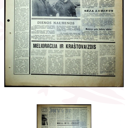
Žymūs kraštiečiai
Gaunami periodiniai leidiniai
Literatų klubas „Polėkis“
Tarpbibliotekinis abonementas
Interaktyvi kelionė
Knygomatai
Gabrielės Petkevičaitės-Bitės literatūrinė
Internetas
premija
Klubai
Bibliotekos 70-metis
Virtuali biblioteka