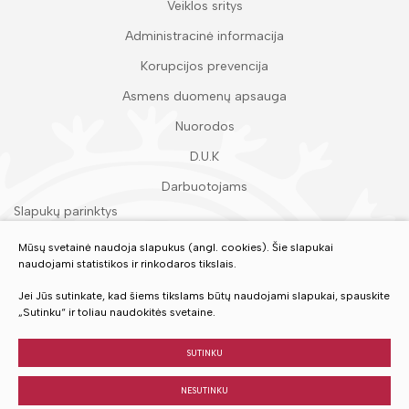
Veiklos sritys
Administracinė informacija
Korupcijos prevencija
Asmens duomenų apsauga
Nuorodos
D.U.K
Darbuotojams
Slapukų parinktys
Duomenų apsauga
Mūsų svetainė naudoja slapukus (angl. cookies). Šie slapukai
naudojami statistikos ir rinkodaros tikslais.
Įvertinkite mūsų paslaugas
Jei Jūs sutinkate, kad šiems tikslams būtų naudojami slapukai, spauskite
„Sutinku“ ir toliau naudokitės svetaine.
VERTINTI
SUTINKU
NESUTINKU