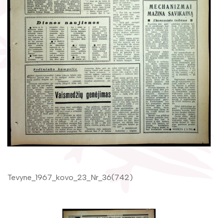
Žymūs kraštiečiai
Gaunami periodiniai leidiniai
Literatų klubas „Polėkis“
Tarpbibliotekinis abonementas
Interaktyvi kelionė
Knygomatai
Gabrielės Petkevičaitės-Bitės literatūrinė
Internetas
premija
Klubai
Bibliotekos 70-metis
Virtuali biblioteka
Tevyne_1967_kovo_23_Nr_36(742)