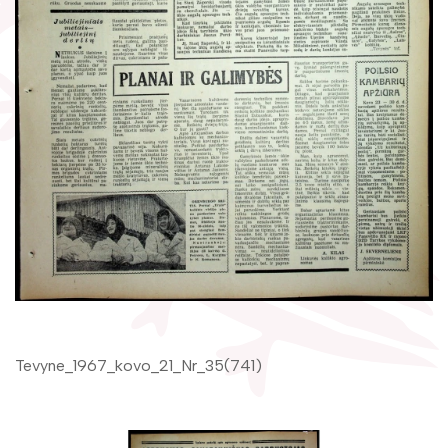
Žymūs kraštiečiai
Gaunami periodiniai leidiniai
Literatų klubas „Polėkis“
Tarpbibliotekinis abonementas
Interaktyvi kelionė
Knygomatai
Gabrielės Petkevičaitės-Bitės literatūrinė
Internetas
premija
Klubai
Bibliotekos 70-metis
Virtuali biblioteka
Tevyne_1967_kovo_21_Nr_35(741)