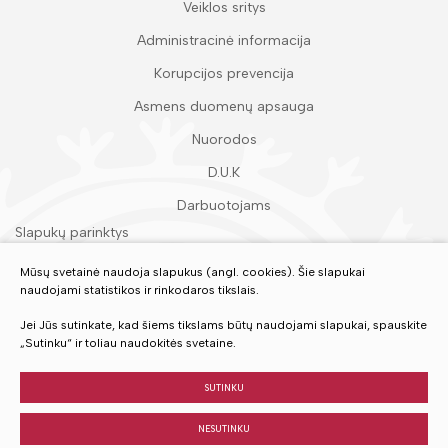
Veiklos sritys
Administracinė informacija
Korupcijos prevencija
Asmens duomenų apsauga
Nuorodos
D.U.K
Darbuotojams
Slapukų parinktys
Duomenų apsauga
Mūsų svetainė naudoja slapukus (angl. cookies). Šie slapukai
naudojami statistikos ir rinkodaros tikslais.
Įvertinkite mūsų paslaugas
Jei Jūs sutinkate, kad šiems tikslams būtų naudojami slapukai, spauskite
„Sutinku“ ir toliau naudokitės svetaine.
VERTINTI
SUTINKU
NESUTINKU