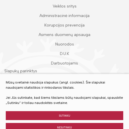
Veiklos sritys
Administracinė informacija
Korupcijos prevencija
Asmens duomenų apsauga
Nuorodos
D.U.K
Darbuotojams
Slapukų parinktys
Duomenų apsauga
Mūsų svetainė naudoja slapukus (angl. cookies). Šie slapukai
naudojami statistikos ir rinkodaros tikslais.
Įvertinkite mūsų paslaugas
Jei Jūs sutinkate, kad šiems tikslams būtų naudojami slapukai, spauskite
„Sutinku“ ir toliau naudokitės svetaine.
VERTINTI
SUTINKU
NESUTINKU