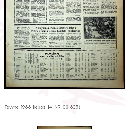
Žymūs kraštiečiai
Gaunami periodiniai leidiniai
Literatų klubas „Polėkis“
Tarpbibliotekinis abonementas
Interaktyvi kelionė
Knygomatai
Gabrielės Petkevičaitės-Bitės literatūrinė
Internetas
premija
Klubai
Bibliotekos 70-metis
Virtuali biblioteka
Tevyne_1966_liepos_14_NR_83(635)