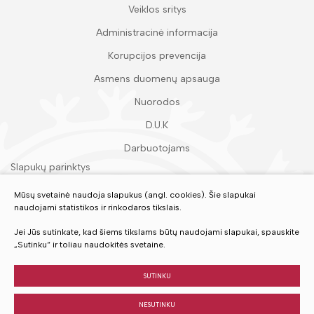
Veiklos sritys
Administracinė informacija
Korupcijos prevencija
Asmens duomenų apsauga
Nuorodos
D.U.K
Darbuotojams
Slapukų parinktys
Duomenų apsauga
Mūsų svetainė naudoja slapukus (angl. cookies). Šie slapukai
naudojami statistikos ir rinkodaros tikslais.
Įvertinkite mūsų paslaugas
Jei Jūs sutinkate, kad šiems tikslams būtų naudojami slapukai, spauskite
„Sutinku“ ir toliau naudokitės svetaine.
VERTINTI
SUTINKU
NESUTINKU