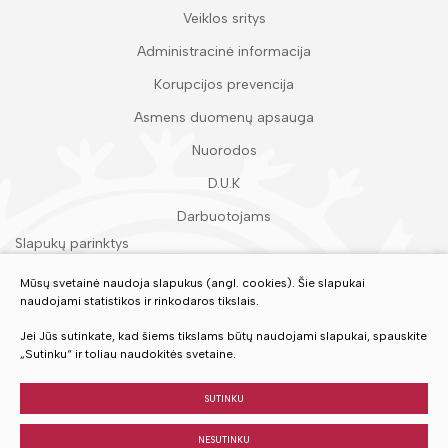
Veiklos sritys
Administracinė informacija
Korupcijos prevencija
Asmens duomenų apsauga
Nuorodos
D.U.K
Darbuotojams
Slapukų parinktys
Duomenų apsauga
Mūsų svetainė naudoja slapukus (angl. cookies). Šie slapukai
naudojami statistikos ir rinkodaros tikslais.
Įvertinkite mūsų paslaugas
Jei Jūs sutinkate, kad šiems tikslams būtų naudojami slapukai, spauskite
„Sutinku“ ir toliau naudokitės svetaine.
VERTINTI
SUTINKU
NESUTINKU