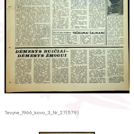
Žymūs kraštiečiai
Gaunami periodiniai leidiniai
Literatų klubas „Polėkis“
Tarpbibliotekinis abonementas
Interaktyvi kelionė
Knygomatai
Gabrielės Petkevičaitės-Bitės literatūrinė
Internetas
premija
Klubai
Bibliotekos 70-metis
Virtuali biblioteka
Tevyne_1966_kovo_3_Nr_27(579)