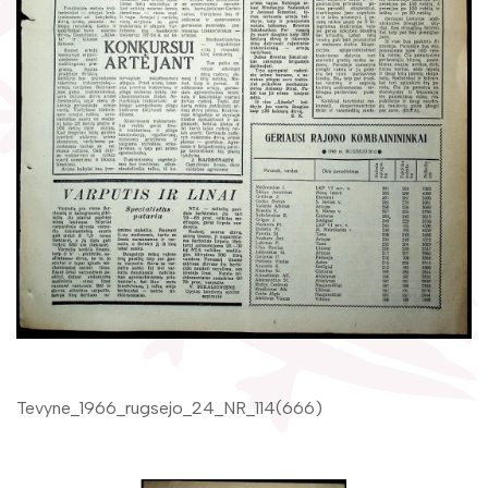
Žymūs kraštiečiai
Gaunami periodiniai leidiniai
Literatų klubas „Polėkis“
Tarpbibliotekinis abonementas
Interaktyvi kelionė
Knygomatai
Gabrielės Petkevičaitės-Bitės literatūrinė
Internetas
premija
Klubai
Bibliotekos 70-metis
Virtuali biblioteka
Tevyne_1966_rugsejo_24_NR_114(666)