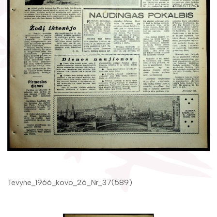
Žymūs kraštiečiai
Gaunami periodiniai leidiniai
Literatų klubas „Polėkis“
Tarpbibliotekinis abonementas
Interaktyvi kelionė
Knygomatai
Gabrielės Petkevičaitės-Bitės literatūrinė
Internetas
premija
Klubai
Bibliotekos 70-metis
Virtuali biblioteka
Tevyne_1966_kovo_26_Nr_37(589)