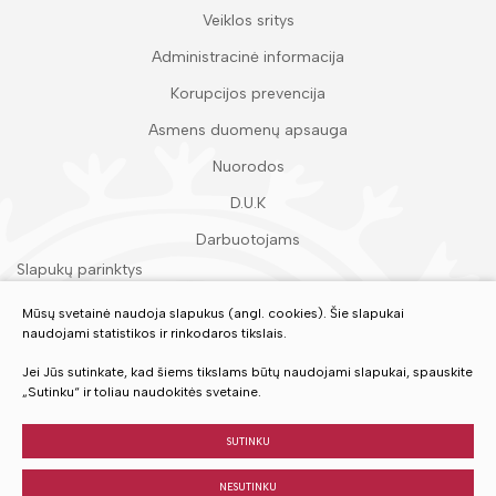
Veiklos sritys
Administracinė informacija
Korupcijos prevencija
Asmens duomenų apsauga
Nuorodos
D.U.K
Darbuotojams
Slapukų parinktys
Duomenų apsauga
Mūsų svetainė naudoja slapukus (angl. cookies). Šie slapukai
naudojami statistikos ir rinkodaros tikslais.
Įvertinkite mūsų paslaugas
Jei Jūs sutinkate, kad šiems tikslams būtų naudojami slapukai, spauskite
„Sutinku“ ir toliau naudokitės svetaine.
VERTINTI
SUTINKU
NESUTINKU