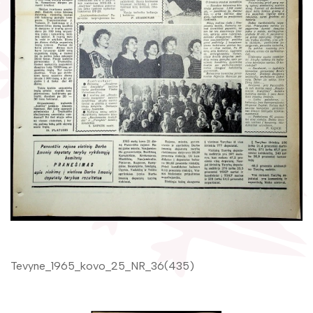
Žymūs kraštiečiai
Gaunami periodiniai leidiniai
Literatų klubas „Polėkis“
Tarpbibliotekinis abonementas
Interaktyvi kelionė
Knygomatai
Gabrielės Petkevičaitės-Bitės literatūrinė
Internetas
premija
Klubai
Bibliotekos 70-metis
Virtuali biblioteka
Tevyne_1965_kovo_25_NR_36(435)