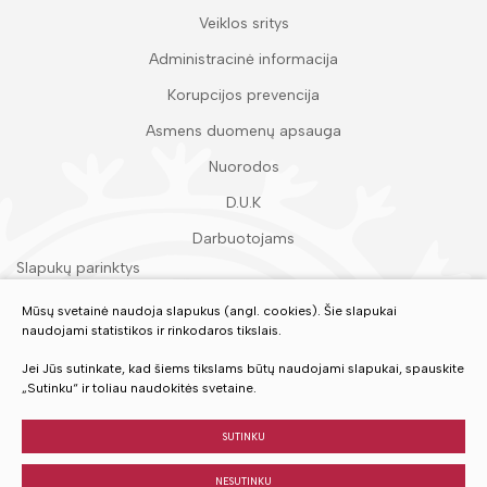
Veiklos sritys
Administracinė informacija
Korupcijos prevencija
Asmens duomenų apsauga
Nuorodos
D.U.K
Darbuotojams
Slapukų parinktys
Duomenų apsauga
Mūsų svetainė naudoja slapukus (angl. cookies). Šie slapukai
naudojami statistikos ir rinkodaros tikslais.
Įvertinkite mūsų paslaugas
Jei Jūs sutinkate, kad šiems tikslams būtų naudojami slapukai, spauskite
„Sutinku“ ir toliau naudokitės svetaine.
VERTINTI
SUTINKU
NESUTINKU