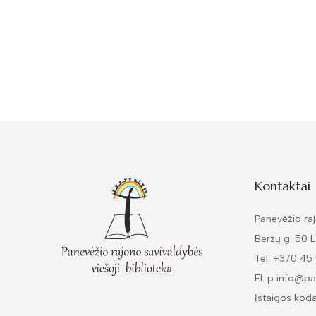
Kontaktai
Panevėžio raj
Beržų g. 50 
Tel. +370 45
El. p info@pa
Įstaigos kod