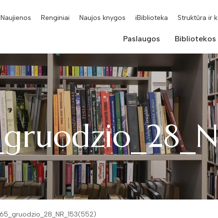
Naujienos
Renginiai
Naujos knygos
iBiblioteka
Struktūra ir 
Paslaugos
Bibliotekos
_gruodzio_28_N
965_gruodzio_28_NR_153(552)