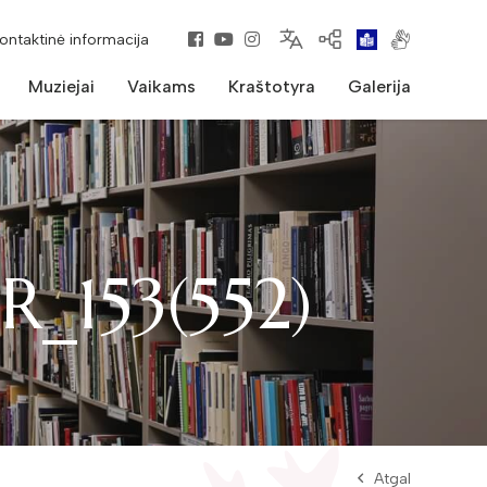
kontaktinė informacija
Muziejai
Vaikams
Kraštotyra
Galerija
R_153(552)
Atgal