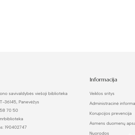
Informacija
ono savivaldybės viešoji biblioteka
Veiklos sritys
LT-36145, Panevėžys
Administracinė informa
 58 70 50
Korupcijos prevencija
nrbiblioteka
Asmens duomenų aps
as: 190402747
Nuorodos