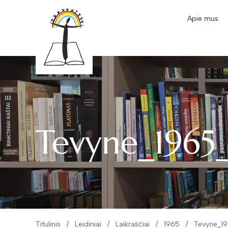
Apie mus
Tevyne_1965
Titulinis
Leidiniai
Laikraščiai
1965
Tevyne_1