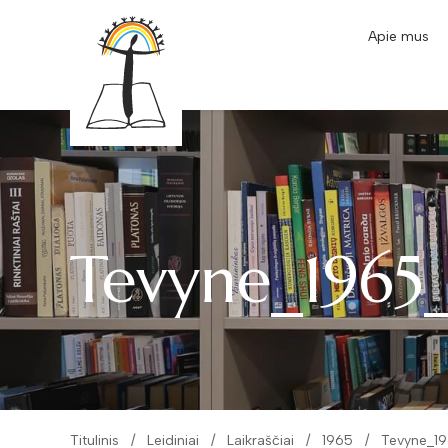
Apie mus
Tevyne_1965
Titulinis
Leidiniai
Laikraščiai
1965
Tevyne_1