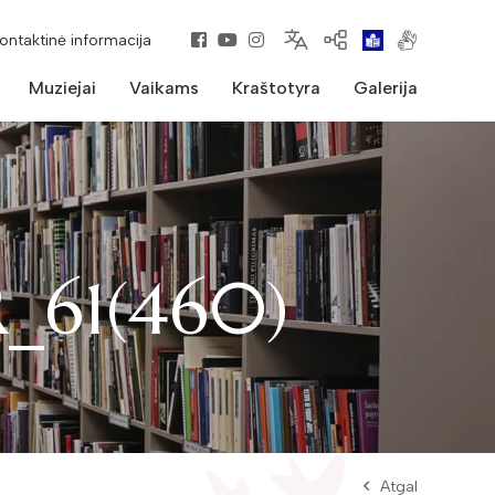
kontaktinė informacija
Muziejai
Vaikams
Kraštotyra
Galerija
_61(460)
Atgal