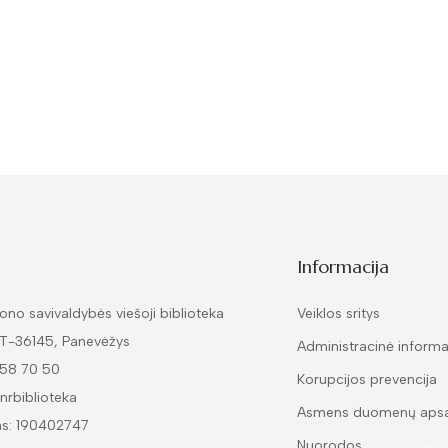
Informacija
ono savivaldybės viešoji biblioteka
Veiklos sritys
LT-36145, Panevėžys
Administracinė informa
 58 70 50
Korupcijos prevencija
nrbiblioteka
Asmens duomenų aps
as: 190402747
Nuorodos