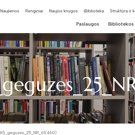
Naujienos
Renginiai
Naujos knygos
iBiblioteka
Struktūra ir 
Paslaugos
Bibliotekos
_geguzes_25_NR
965_geguzes_25_NR_61(460)