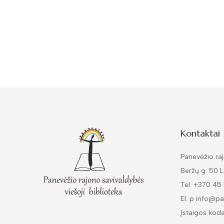
Kontaktai
Panevėžio raj
Beržų g. 50 
Tel. +370 45
El. p info@pa
Įstaigos kod