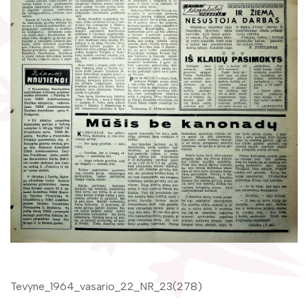
Žymūs kraštiečiai
Gaunami periodiniai leidiniai
Literatų klubas „Polėkis“
Tarpbibliotekinis abonementas
Interaktyvi kelionė
Knygomatai
Gabrielės Petkevičaitės-Bitės literatūrinė
Internetas
premija
Klubai
Bibliotekos 70-metis
Virtuali biblioteka
Tevyne_1964_vasario_22_NR_23(278)