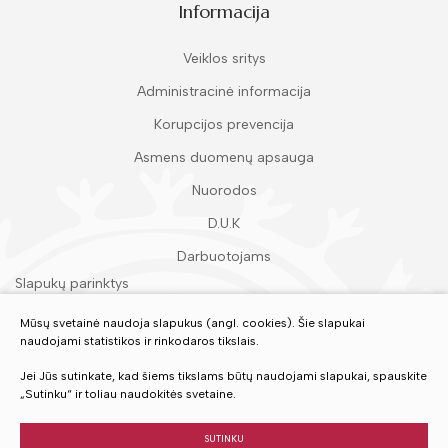
Informacija
Veiklos sritys
Administracinė informacija
Korupcijos prevencija
Asmens duomenų apsauga
Nuorodos
D.U.K
Darbuotojams
Slapukų parinktys
Duomenų apsauga
Mūsų svetainė naudoja slapukus (angl. cookies). Šie slapukai
naudojami statistikos ir rinkodaros tikslais.
Įvertinkite mūsų paslaugas
Jei Jūs sutinkate, kad šiems tikslams būtų naudojami slapukai, spauskite
„Sutinku“ ir toliau naudokitės svetaine.
VERTINTI
SUTINKU