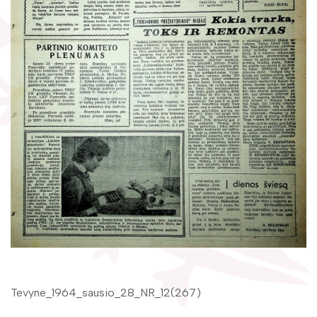
Žymūs kraštiečiai
Gaunami periodiniai leidiniai
Literatų klubas „Polėkis“
Tarpbibliotekinis abonementas
Interaktyvi kelionė
Knygomatai
Gabrielės Petkevičaitės-Bitės literatūrinė
Internetas
premija
Klubai
Bibliotekos 70-metis
Virtuali biblioteka
Tevyne_1964_sausio_28_NR_12(267)