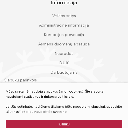
Informacija
Veiklos sritys
Administracinė informacija
Korupcijos prevencija
Asmens duomenų apsauga
Nuorodos
D.U.K
Darbuotojams
Slapukų parinktys
Duomenų apsauga
Mūsų svetainė naudoja slapukus (angl. cookies). Šie slapukai
naudojami statistikos ir rinkodaros tikslais.
Įvertinkite mūsų paslaugas
Jei Jūs sutinkate, kad šiems tikslams būtų naudojami slapukai, spauskite
„Sutinku“ ir toliau naudokitės svetaine.
VERTINTI
SUTINKU