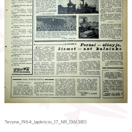
Žymūs kraštiečiai
Gaunami periodiniai leidiniai
Literatų klubas „Polėkis“
Tarpbibliotekinis abonementas
Interaktyvi kelionė
Knygomatai
Gabrielės Petkevičaitės-Bitės literatūrinė
Internetas
premija
Klubai
Bibliotekos 70-metis
Virtuali biblioteka
Tevyne_1964_lapkricio_17_NR_136(381)