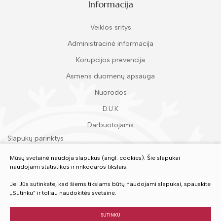
Informacija
Veiklos sritys
Administracinė informacija
Korupcijos prevencija
Asmens duomenų apsauga
Nuorodos
D.U.K
Darbuotojams
Slapukų parinktys
Duomenų apsauga
Mūsų svetainė naudoja slapukus (angl. cookies). Šie slapukai
naudojami statistikos ir rinkodaros tikslais.
Įvertinkite mūsų paslaugas
Jei Jūs sutinkate, kad šiems tikslams būtų naudojami slapukai, spauskite
„Sutinku“ ir toliau naudokitės svetaine.
VERTINTI
SUTINKU