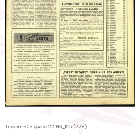
Žymūs kraštiečiai
Gaunami periodiniai leidiniai
Literatų klubas „Polėkis“
Tarpbibliotekinis abonementas
Interaktyvi kelionė
Knygomatai
Gabrielės Petkevičaitės-Bitės literatūrinė
Internetas
premija
Klubai
Bibliotekos 70-metis
Virtuali biblioteka
Tėvynė 1963 spalio 22 NR_125 (228)