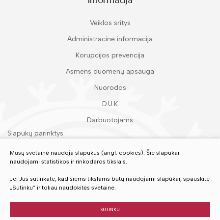
Veiklos sritys
Administracinė informacija
Korupcijos prevencija
Asmens duomenų apsauga
Nuorodos
D.U.K
Darbuotojams
Slapukų parinktys
Duomenų apsauga
Mūsų svetainė naudoja slapukus (angl. cookies). Šie slapukai
naudojami statistikos ir rinkodaros tikslais.
Įvertinkite mūsų paslaugas
Jei Jūs sutinkate, kad šiems tikslams būtų naudojami slapukai, spauskite
„Sutinku“ ir toliau naudokitės svetaine.
VERTINTI
SUTINKU