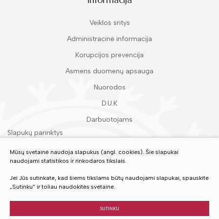
Veiklos sritys
Administracinė informacija
Korupcijos prevencija
Asmens duomenų apsauga
Nuorodos
D.U.K
Darbuotojams
Slapukų parinktys
Duomenų apsauga
Mūsų svetainė naudoja slapukus (angl. cookies). Šie slapukai
naudojami statistikos ir rinkodaros tikslais.
Įvertinkite mūsų paslaugas
Jei Jūs sutinkate, kad šiems tikslams būtų naudojami slapukai, spauskite
„Sutinku“ ir toliau naudokitės svetaine.
VERTINTI
SUTINKU