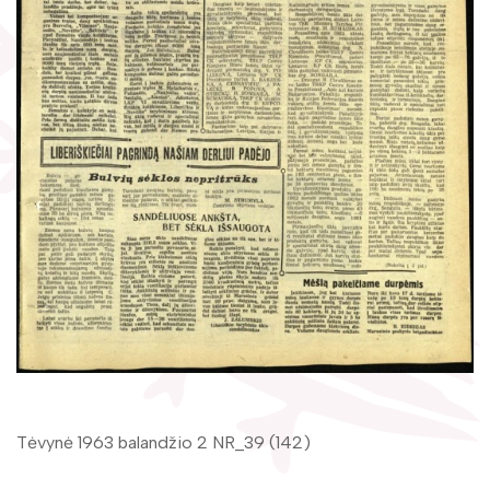
Žymūs kraštiečiai
Gaunami periodiniai leidiniai
Literatų klubas „Polėkis“
Tarpbibliotekinis abonementas
Interaktyvi kelionė
Knygomatai
Gabrielės Petkevičaitės-Bitės literatūrinė
Internetas
premija
Klubai
Bibliotekos 70-metis
Virtuali biblioteka
Tėvynė 1963 balandžio 2 NR_39 (142)