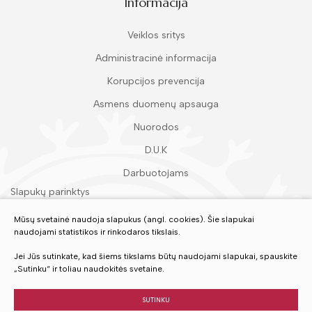
Informacija
Veiklos sritys
Administracinė informacija
Korupcijos prevencija
Asmens duomenų apsauga
Nuorodos
D.U.K
Darbuotojams
Slapukų parinktys
Duomenų apsauga
Mūsų svetainė naudoja slapukus (angl. cookies). Šie slapukai
naudojami statistikos ir rinkodaros tikslais.
Įvertinkite mūsų paslaugas
Jei Jūs sutinkate, kad šiems tikslams būtų naudojami slapukai, spauskite
„Sutinku“ ir toliau naudokitės svetaine.
VERTINTI
SUTINKU