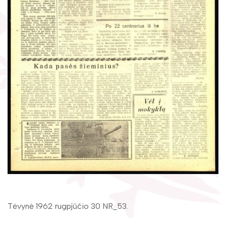
Žymūs kraštiečiai
Gaunami periodiniai leidiniai
Literatų klubas „Polėkis“
Tarpbibliotekinis abonementas
Interaktyvi kelionė
Knygomatai
Gabrielės Petkevičaitės-Bitės literatūrinė
Internetas
premija
Klubai
Bibliotekos 70-metis
Virtuali biblioteka
Tėvynė 1962 rugpjūčio 30 NR_53.