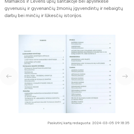
Marnakos ir Lėvens upių santakoje bei apylinkėse
gyvenusių ir gyvenančių žmonių įgyvendintų ir nebaigtų
darbų bei minčių ir lūkesčių istorijos.
Paskutinį kartą redaguota: 2024-03-05 09:18:35