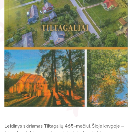
Žymūs kraštiečiai
Gaunami periodiniai leidiniai
Literatų klubas „Polėkis“
Tarpbibliotekinis abonementas
Interaktyvi kelionė
Knygomatai
Gabrielės Petkevičaitės-Bitės literatūrinė
Internetas
premija
Klubai
Bibliotekos 70-metis
Virtuali biblioteka
Leidinys skiriamas Tiltagalių 465-mečiui. Šioje knygoje –