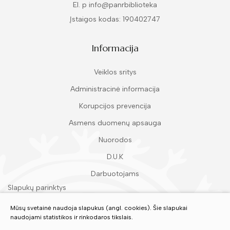
El. p info@panrbiblioteka
Įstaigos kodas: 190402747
Informacija
Veiklos sritys
Administracinė informacija
Korupcijos prevencija
Asmens duomenų apsauga
Nuorodos
D.U.K
Darbuotojams
Slapukų parinktys
Duomenų apsauga
Mūsų svetainė naudoja slapukus (angl. cookies). Šie slapukai
naudojami statistikos ir rinkodaros tikslais.