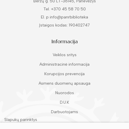
Beržų g. 50 LT-36145, Panevėžys
Tel. +370 45 58 70 50
El. p info@panrbiblioteka
Įstaigos kodas: 190402747
Informacija
Veiklos sritys
Administracinė informacija
Korupcijos prevencija
Asmens duomenų apsauga
Nuorodos
D.U.K
Darbuotojams
Slapukų parinktys
Duomenų apsauga