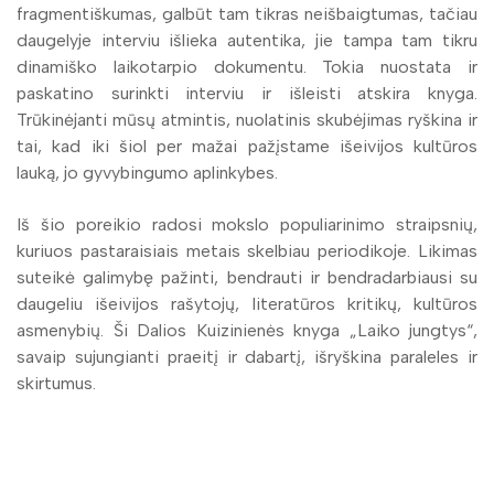
fragmentiškumas, galbūt tam tikras neišbaigtumas, tačiau
daugelyje interviu išlieka autentika, jie tampa tam tikru
dinamiško laikotarpio dokumentu. Tokia nuostata ir
paskatino surinkti interviu ir išleisti atskira knyga.
Trūkinėjanti mūsų atmintis, nuolatinis skubėjimas ryškina ir
tai, kad iki šiol per mažai pažįstame išeivijos kultūros
lauką, jo gyvybingumo aplinkybes.
Iš šio poreikio radosi mokslo populiarinimo straipsnių,
kuriuos pastaraisiais metais skelbiau periodikoje. Likimas
suteikė galimybę pažinti, bendrauti ir bendradarbiausi su
daugeliu išeivijos rašytojų, literatūros kritikų, kultūros
asmenybių. Ši Dalios Kuizinienės knyga „Laiko jungtys“,
savaip sujungianti praeitį ir dabartį, išryškina paraleles ir
skirtumus.