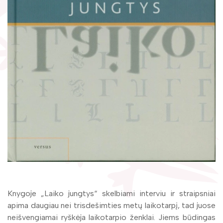
Žymūs kraštiečiai
Gaunami periodiniai leidiniai
Literatų klubas „Polėkis“
Tarpbibliotekinis abonementas
Interaktyvi kelionė
Knygomatai
Gabrielės Petkevičaitės-Bitės literatūrinė
Internetas
premija
Klubai
Bibliotekos 70-metis
Virtuali biblioteka
Knygoje „Laiko jungtys“ skelbiami interviu ir straipsniai
apima daugiau nei trisdešimties metų laikotarpį, tad juose
neišvengiamai ryškėja laikotarpio ženklai. Jiems būdingas