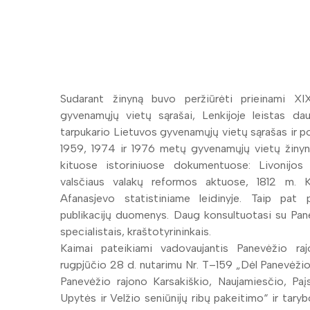
Sudarant žinyną buvo peržiūrėti prieinami X
gyvenamųjų vietų sąrašai, Lenkijoje leistas da
tarpukario Lietuvos gyvenamųjų vietų sąrašas ir p
1959, 1974 ir 1976 metų gyvenamųjų vietų žinyn
kituose istoriniuose dokumentuose: Livonijo
valsčiaus valakų reformos aktuose, 1812 m. K
Afanasjevo statistiniame leidinyje. Taip pat p
publikacijų duomenys. Daug konsultuotasi su Pane
specialistais, kraštotyrininkais.
Kaimai pateikiami vadovaujantis Panevėžio r
rugpjūčio 28 d. nutarimu Nr. T–159 „Dėl Panevėžio 
Panevėžio rajono Karsakiškio, Naujamiesčio, Paį
Upytės ir Velžio seniūnijų ribų pakeitimo“ ir tary