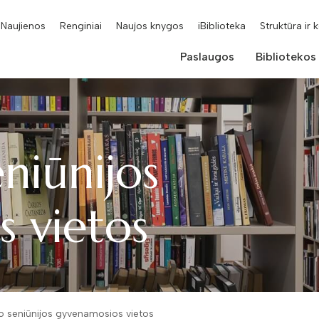
Naujienos
Renginiai
Naujos knygos
iBiblioteka
Struktūra ir 
Paslaugos
Bibliotekos
eniūnijos
 vietos
io seniūnijos gyvenamosios vietos