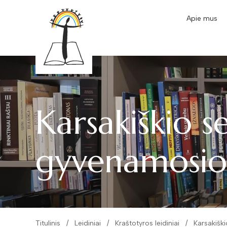
Apie mus
Karsakiškio s
gyvenamosios
Titulinis
Leidiniai
Kraštotyros leidiniai
Karsakišk