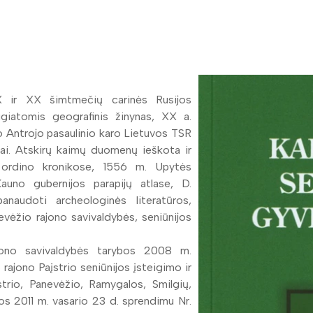
IX ir XX šimtmečių carinės Rusijos
ugiatomis geografinis žinynas, XX a.
o Antrojo pasaulinio karo Lietuvos TSR
ai. Atskirų kaimų duomenų ieškota ir
s ordino kronikose, 1556 m. Upytės
auno gubernijos parapijų atlase, D.
anaudoti archeologinės literatūros,
vėžio rajono savivaldybės, seniūnijos
ajono savivaldybės tarybos 2008 m.
rajono Paįstrio seniūnijos įsteigimo ir
strio, Panevėžio, Ramygalos, Smilgių,
bos 2011 m. vasario 23 d. sprendimu Nr.