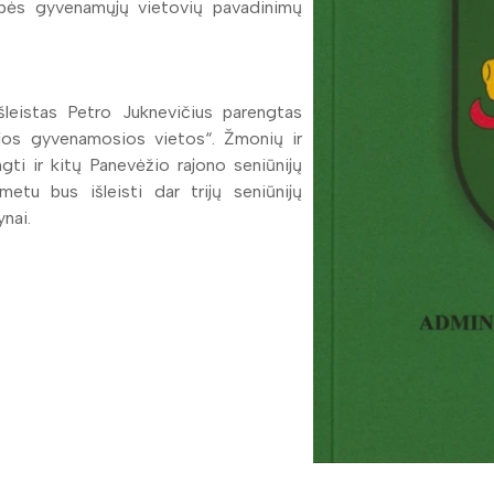
ybės gyvenamųjų vietovių pavadinimų
leistas Petro Juknevičius parengtas
nijos gyvenamosios vietos“. Žmonių ir
gti ir kitų Panevėžio rajono seniūnijų
metu bus išleisti dar trijų seniūnijų
ynai.