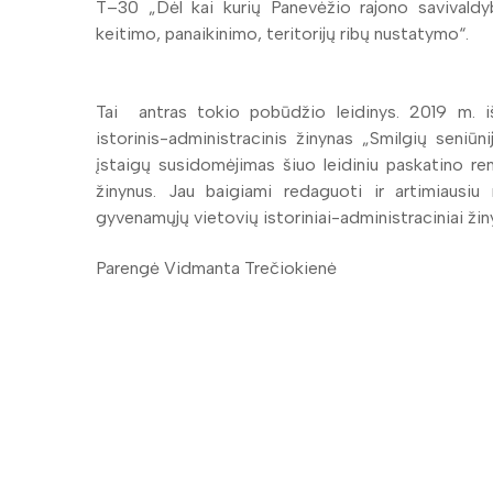
T–30 „Dėl kai kurių Panevėžio rajono savivald
keitimo, panaikinimo, teritorijų ribų nustatymo“.
Tai antras tokio pobūdžio leidinys. 2019 m. iš
istorinis-administracinis žinynas „Smilgių seniū
įstaigų susidomėjimas šiuo leidiniu paskatino ren
žinynus. Jau baigiami redaguoti ir artimiausiu 
gyvenamųjų vietovių istoriniai-administraciniai žin
Parengė Vidmanta Trečiokienė