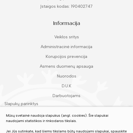
Įstaigos kodas: 190402747
Informacija
Veiklos sritys
Administracinė informacija
Korupcijos prevencija
Asmens duomenų apsauga
Nuorodos
D.U.K
Darbuotojams
Slapukų parinktys
Duomenų apsauga
Mūsų svetainė naudoja slapukus (angl. cookies). Šie slapukai
naudojami statistikos ir rinkodaros tikslais.
Įvertinkite mūsų paslaugas
Jei Jūs sutinkate, kad šiems tikslams būtų naudojami slapukai, spauskite