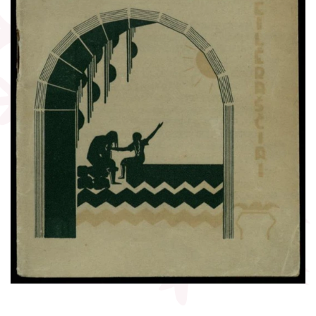
Žymūs kraštiečiai
Gaunami periodiniai leidiniai
Literatų klubas „Polėkis“
Tarpbibliotekinis abonementas
Interaktyvi kelionė
Knygomatai
Gabrielės Petkevičaitės-Bitės literatūrinė
Internetas
premija
Klubai
Bibliotekos 70-metis
Virtuali biblioteka