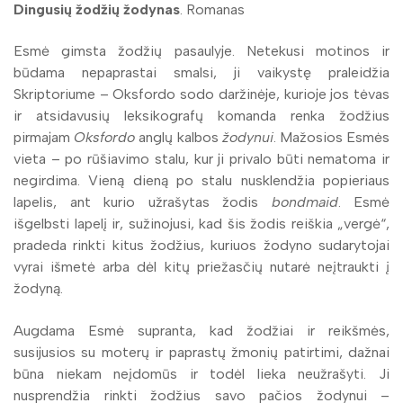
Dingusių žodžių žodynas
. Romanas
Esmė gimsta žodžių pasaulyje. Netekusi motinos ir
būdama nepaprastai smalsi, ji vaikystę praleidžia
Skriptoriume – Oksfordo sodo daržinėje, kurioje jos tėvas
ir atsidavusių leksikografų komanda renka žodžius
pirmajam
Oksfordo
anglų kalbos
žodynui
. Mažosios Esmės
vieta – po rūšiavimo stalu, kur ji privalo būti nematoma ir
negirdima. Vieną dieną po stalu nusklendžia popieriaus
lapelis, ant kurio užrašytas žodis
bondmaid
. Esmė
išgelbsti lapelį ir, sužinojusi, kad šis žodis reiškia „vergė“,
pradeda rinkti kitus žodžius, kuriuos žodyno sudarytojai
vyrai išmetė arba dėl kitų priežasčių nutarė neįtraukti į
žodyną.
Augdama Esmė supranta, kad žodžiai ir reikšmės,
susijusios su moterų ir paprastų žmonių patirtimi, dažnai
būna niekam neįdomūs ir todėl lieka neužrašyti. Ji
nusprendžia rinkti žodžius savo pačios žodynui –