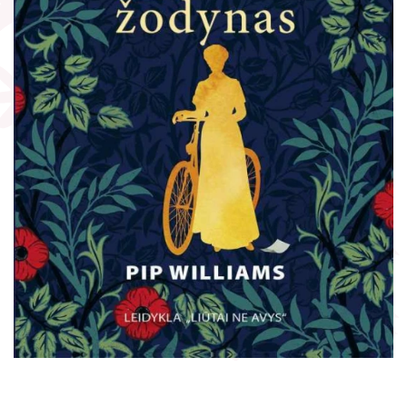
Žymūs kraštiečiai
Gaunami periodiniai leidiniai
Literatų klubas „Polėkis“
Tarpbibliotekinis abonementas
Interaktyvi kelionė
Knygomatai
Gabrielės Petkevičaitės-Bitės literatūrinė
Internetas
premija
Klubai
Bibliotekos 70-metis
Virtuali biblioteka