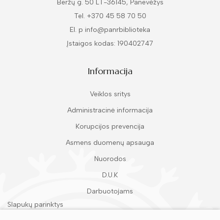
Beržų g. 50 LT-36145, Panevėžys
Tel. +370 45 58 70 50
El. p info@panrbiblioteka
Įstaigos kodas: 190402747
Informacija
Veiklos sritys
Administracinė informacija
Korupcijos prevencija
Asmens duomenų apsauga
Nuorodos
D.U.K
Darbuotojams
Slapukų parinktys
Duomenų apsauga