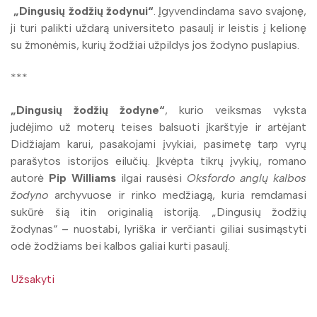
„Dingusių žodžių žodynui“
. Įgyvendindama savo svajonę,
ji turi palikti uždarą universiteto pasaulį ir leistis į kelionę
su žmonėmis, kurių žodžiai užpildys jos žodyno puslapius.
***
„Dingusių žodžių žodyne“
, kurio veiksmas vyksta
judėjimo už moterų teises balsuoti įkarštyje ir artėjant
Didžiajam karui, pasakojami įvykiai, pasimetę tarp vyrų
parašytos istorijos eilučių. Įkvėpta tikrų įvykių, romano
autorė
Pip Williams
ilgai rausėsi
Oksfordo anglų kalbos
žodyno
archyvuose ir rinko medžiagą, kuria remdamasi
sukūrė šią itin originalią istoriją. „Dingusių žodžių
žodynas“ – nuostabi, lyriška ir verčianti giliai susimąstyti
odė žodžiams bei kalbos galiai kurti pasaulį.
Užsakyti