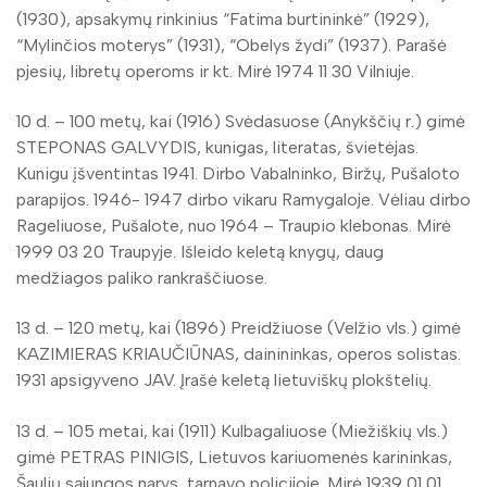
(1930), apsakymų rinkinius “Fatima burtininkė” (1929),
“Mylinčios moterys” (1931), “Obelys žydi” (1937). Parašė
pjesių, libretų operoms ir kt. Mirė 1974 11 30 Vilniuje.
10 d. – 100 metų, kai (1916) Svėdasuose (Anykščių r.) gimė
STEPONAS GALVYDIS, kunigas, literatas, švietėjas.
Kunigu įšventintas 1941. Dirbo Vabalninko, Biržų, Pušaloto
parapijos. 1946- 1947 dirbo vikaru Ramygaloje. Vėliau dirbo
Rageliuose, Pušalote, nuo 1964 – Traupio klebonas. Mirė
1999 03 20 Traupyje. Išleido keletą knygų, daug
medžiagos paliko rankraščiuose.
13 d. – 120 metų, kai (1896) Preidžiuose (Velžio vls.) gimė
KAZIMIERAS KRIAUČIŪNAS, dainininkas, operos solistas.
1931 apsigyveno JAV. Įrašė keletą lietuviškų plokštelių.
13 d. – 105 metai, kai (1911) Kulbagaliuose (Miežiškių vls.)
gimė PETRAS PINIGIS, Lietuvos kariuomenės karininkas,
Šaulių sąjungos narys, tarnavo policijoje. Mirė 1939 01 01.