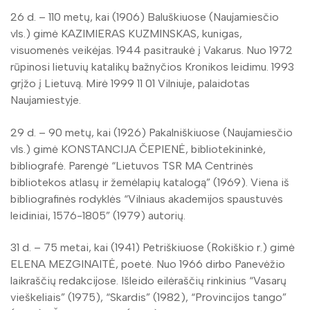
26 d. – 110 metų, kai (1906) Baluškiuose (Naujamiesčio
vls.) gimė KAZIMIERAS KUZMINSKAS, kunigas,
visuomenės veikėjas. 1944 pasitraukė į Vakarus. Nuo 1972
rūpinosi lietuvių katalikų bažnyčios Kronikos leidimu. 1993
grįžo į Lietuvą. Mirė 1999 11 01 Vilniuje, palaidotas
Naujamiestyje.
29 d. – 90 metų, kai (1926) Pakalniškiuose (Naujamiesčio
vls.) gimė KONSTANCIJA ČEPIENĖ, bibliotekininkė,
bibliografė. Parengė “Lietuvos TSR MA Centrinės
bibliotekos atlasų ir žemėlapių katalogą” (1969). Viena iš
bibliografinės rodyklės “Vilniaus akademijos spaustuvės
leidiniai, 1576-1805” (1979) autorių.
31 d. – 75 metai, kai (1941) Petriškiuose (Rokiškio r.) gimė
ELENA MEZGINAITĖ, poetė. Nuo 1966 dirbo Panevėžio
laikraščių redakcijose. Išleido eilėraščių rinkinius “Vasarų
vieškeliais” (1975), “Skardis” (1982), “Provincijos tango”