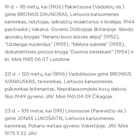
19 d. – 110 metų, kai (1906) Pakiečiuose (Vadoklių vls.)
gimė BRONIUS DAUNORAS, Lietuvos kariuomenės
karininkas, rašytojas, laikraščių redaktorius ir leidėjas. 1944
pasitraukė į Vakarus. Gyveno Didžiojoje Britanijoje. Išleido
apysakų knygas “Neramu buvo laisvės alėjoj” (1952),
“Uždangai nusileidus” (1955), “Mėlyna suknelė” (1955),
dokumentinės prozos knygą “Duonos beieškant” (1954) ir
kt. Mirė 1985 06 07 Londone.
20 d. – 120 metų, kai (1896) Vadokliuose gimė BRONIUS
IVANAUSKAS, teisininkas, Lietuvos kariuomenės
pulkininkas leitenantas, Nepriklausomybės kovų dalyvis.
Nuo 1949 gyveno JAV. Mirė 1961 04 09 Čikagoje.
23 d. – 105 metai, kai (1911) Linoniuose (Panevėžio vls.)
gimė JONAS LUKOŠAITIS, Lietuvos kariuomenės
karininkas. Pokario metais gyveno Vokietijoje, JAV. Mirė
1975 11 22 JAV.