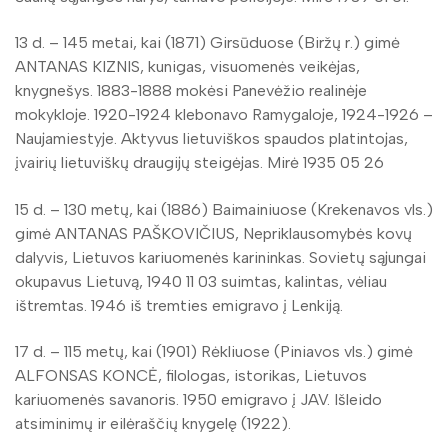
13 d. – 145 metai, kai (1871) Girsūduose (Biržų r.) gimė
ANTANAS KIZNIS, kunigas, visuomenės veikėjas,
knygnešys. 1883-1888 mokėsi Panevėžio realinėje
mokykloje. 1920-1924 klebonavo Ramygaloje, 1924-1926 –
Naujamiestyje. Aktyvus lietuviškos spaudos platintojas,
įvairių lietuviškų draugijų steigėjas. Mirė 1935 05 26
15 d. – 130 metų, kai (1886) Baimainiuose (Krekenavos vls.)
gimė ANTANAS PAŠKOVIČIUS, Nepriklausomybės kovų
dalyvis, Lietuvos kariuomenės karininkas. Sovietų sąjungai
okupavus Lietuvą, 1940 11 03 suimtas, kalintas, vėliau
ištremtas. 1946 iš tremties emigravo į Lenkiją.
17 d. – 115 metų, kai (1901) Rėkliuose (Piniavos vls.) gimė
ALFONSAS KONCĖ, filologas, istorikas, Lietuvos
kariuomenės savanoris. 1950 emigravo į JAV. Išleido
atsiminimų ir eilėraščių knygelę (1922).