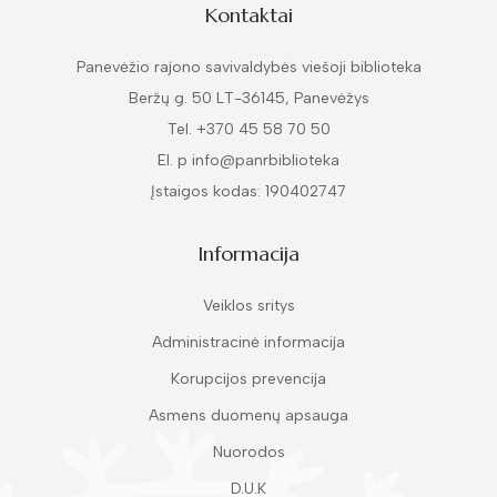
Kontaktai
Panevėžio rajono savivaldybės viešoji biblioteka
Beržų g. 50 LT-36145, Panevėžys
Tel. +370 45 58 70 50
El. p info@panrbiblioteka
Įstaigos kodas: 190402747
Informacija
Veiklos sritys
Administracinė informacija
Korupcijos prevencija
Asmens duomenų apsauga
Nuorodos
D.U.K