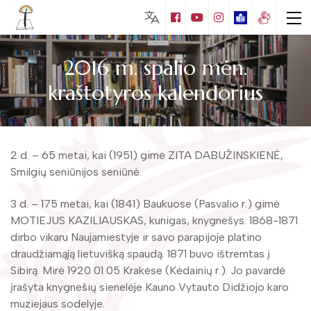
2016 m. spalio mėn.
kraštotyros kalendorius
Lankytojams
Biblioteka visiems
Nemokamos paslaugos
2 d. – 65 metai, kai (1951) gimė ZITA DABUŽINSKIENĖ,
Puziniškio muziejus (Gabrielės Petkevičaitės
Smilgių seniūnijos seniūnė.
– Bitės gimtinė)
Mokamos paslaugos
Vaikų literatūros skaitykla
3 d. – 175 metai, kai (1841) Baukuose (Pasvalio r.) gimė
Juozo Tumo – Vaižganto ir knygnešių
Edukacijos
muziejus
MOTIEJUS KAZILIAUSKAS, kunigas, knygnešys. 1868-1871
Apie Matą Grigonį
Kraštotyros leidiniai
Muziejų edukacijos
dirbo vikaru Naujamiestyje ir savo parapijoje platino
Mato Grigonio literatūrinis muziejus
Naujos knygos
draudžiamąją lietuvišką spaudą. 1871 buvo ištremtas į
Bibliotekos leidiniai
Foto galerija
Mokymai
Sibirą. Mirė 1920 01 05 Krakėse (Kėdainių r.). Jo pavardė
Kalbininko Juozo Balčikonio atminimo
Edukacijos
Kraštotyros kalendorius
įrašyta knygnešių sienelėje Kauno Vytauto Didžiojo karo
Virtualios galerijos
kambarys
Duomenų bazės
muziejaus sodelyje.
Renginiai