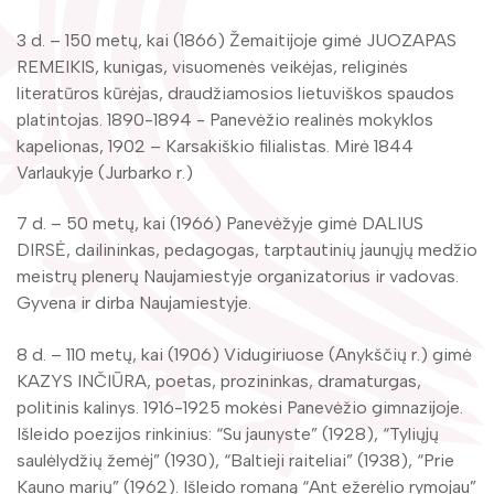
Žymūs kraštiečiai
Gaunami periodiniai leidiniai
3 d. – 150 metų, kai (1866) Žemaitijoje gimė JUOZAPAS
Literatų klubas „Polėkis“
Tarpbibliotekinis abonementas
REMEIKIS, kunigas, visuomenės veikėjas, religinės
literatūros kūrėjas, draudžiamosios lietuviškos spaudos
Interaktyvi kelionė
Knygomatai
platintojas. 1890-1894 - Panevėžio realinės mokyklos
Gabrielės Petkevičaitės-Bitės literatūrinė
kapelionas, 1902 – Karsakiškio filialistas. Mirė 1844
Internetas
premija
Varlaukyje (Jurbarko r.)
Klubai
Bibliotekos 70-metis
7 d. – 50 metų, kai (1966) Panevėžyje gimė DALIUS
DIRSĖ, dailininkas, pedagogas, tarptautinių jaunųjų medžio
Virtuali biblioteka
meistrų plenerų Naujamiestyje organizatorius ir vadovas.
Gyvena ir dirba Naujamiestyje.
8 d. – 110 metų, kai (1906) Vidugiriuose (Anykščių r.) gimė
KAZYS INČIŪRA, poetas, prozininkas, dramaturgas,
politinis kalinys. 1916-1925 mokėsi Panevėžio gimnazijoje.
Išleido poezijos rinkinius: “Su jaunyste” (1928), “Tyliųjų
saulėlydžių žemėj” (1930), “Baltieji raiteliai” (1938), “Prie
Kauno marių” (1962). Išleido romaną “Ant ežerėlio rymojau”