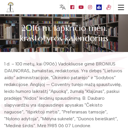
2016 m. lapkričio mėn.
kraštotyros kalendorius
Lankytojams
Biblioteka visiems
Nemokamos paslaugos
1 d. – 100 metų, kai (1906) Vadokliuose gimė BRONIUS
Puziniškio muziejus (Gabrielės Petkevičaitės
DAUNORAS, žurnalistas, redaktorius. Yra dirbęs "Lietuvos
– Bitės gimtinė)
Mokamos paslaugos
aido” administracijoje, "Ūkininko patarėjo” ir "Sodybos”
Vaikų literatūros skaitykla
redakcijose. Anglijoj — Coventry turėjo mažą spaustuvėlę,
Juozo Tumo – Vaižganto ir knygnešių
Edukacijos
muziejus
leido humoro laikraštį "Apuoką”, žurnalą "Klajūnas”, paskui
Apie Matą Grigonį
Kraštotyros leidiniai
Muziejų edukacijos
pradėjęs "Nidos” leidinių spausdinimą. B. Daubaro
Mato Grigonio literatūrinis muziejus
Naujos knygos
slapyvardžiu yra išspausdinęs apysakas "Čekisto
Bibliotekos leidiniai
Foto galerija
Mokymai
naguose”, "Išpirktoji mirtis”, "Preferansas tamsoje”,
Kalbininko Juozo Balčikonio atminimo
Edukacijos
Kraštotyros kalendorius
"Nylono adytoja”, "Mėlyna suknelė”, "Duonos beieškant”,
Virtualios galerijos
kambarys
Duomenų bazės
"Medinė širdis”. Mirė 1985 06 07 Londone.
Renginiai