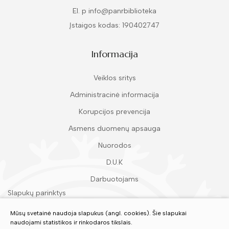
El. p info@panrbiblioteka
Įstaigos kodas: 190402747
Informacija
Veiklos sritys
Administracinė informacija
Korupcijos prevencija
Asmens duomenų apsauga
Nuorodos
D.U.K
Darbuotojams
Slapukų parinktys
Duomenų apsauga
Mūsų svetainė naudoja slapukus (angl. cookies). Šie slapukai
naudojami statistikos ir rinkodaros tikslais.