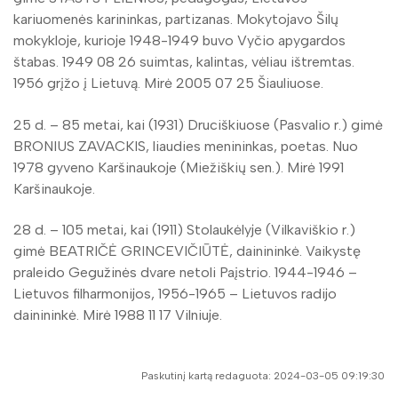
kariuomenės karininkas, partizanas. Mokytojavo Šilų
mokykloje, kurioje 1948-1949 buvo Vyčio apygardos
štabas. 1949 08 26 suimtas, kalintas, vėliau ištremtas.
1956 grįžo į Lietuvą. Mirė 2005 07 25 Šiauliuose.
25 d. – 85 metai, kai (1931) Druciškiuose (Pasvalio r.) gimė
BRONIUS ZAVACKIS, liaudies menininkas, poetas. Nuo
1978 gyveno Karšinaukoje (Miežiškių sen.). Mirė 1991
Karšinaukoje.
28 d. – 105 metai, kai (1911) Stolaukėlyje (Vilkaviškio r.)
gimė BEATRIČĖ GRINCEVIČIŪTĖ, dainininkė. Vaikystę
praleido Gegužinės dvare netoli Paįstrio. 1944-1946 –
Lietuvos filharmonijos, 1956-1965 – Lietuvos radijo
dainininkė. Mirė 1988 11 17 Vilniuje.
Paskutinį kartą redaguota: 2024-03-05 09:19:30