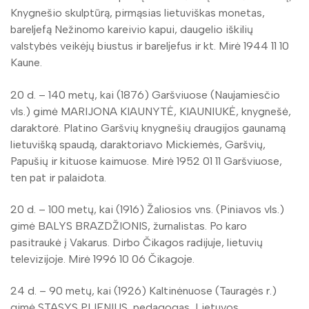
Knygnešio skulptūrą, pirmąsias lietuviškas monetas,
bareljefą Nežinomo kareivio kapui, daugelio iškilių
valstybės veikėjų biustus ir bareljefus ir kt. Mirė 1944 11 10
Kaune.
20 d. – 140 metų, kai (1876) Garšviuose (Naujamiesčio
vls.) gimė MARIJONA KIAUNYTĖ, KIAUNIUKĖ, knygnešė,
daraktorė. Platino Garšvių knygnešių draugijos gaunamą
lietuvišką spaudą, daraktoriavo Mickiemės, Garšvių,
Papušių ir kituose kaimuose. Mirė 1952 01 11 Garšviuose,
ten pat ir palaidota.
20 d. – 100 metų, kai (1916) Žaliosios vns. (Piniavos vls.)
gimė BALYS BRAZDŽIONIS, žurnalistas. Po karo
pasitraukė į Vakarus. Dirbo Čikagos radijuje, lietuvių
televizijoje. Mirė 1996 10 06 Čikagoje.
24 d. – 90 metų, kai (1926) Kaltinėnuose (Tauragės r.)
gimė STASYS PLIENIUS, pedagogas, Lietuvos