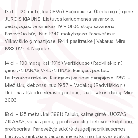
Žymūs kraštiečiai
Gaunami periodiniai leidiniai
13 d. – 120 metų, kai (1896) Bučioniuose (Kėdainių r.) gimė
Literatų klubas „Polėkis“
Tarpbibliotekinis abonementas
JURGIS KIAUNĖ, Lietuvos kariuomenės savanoris,
Interaktyvi kelionė
pedagogas, teisininkas. 1919 01 06 stojo savanoriu į
Knygomatai
Panevėžio būrį. Nuo 1940 mokytojavo Panevėžio ir
Gabrielės Petkevičaitės-Bitės literatūrinė
Vilkaviškio gimnazijose. 1944 pasitraukė į Vakarus. Mirė
Internetas
premija
1983 02 04 Niujorke.
Klubai
Bibliotekos 70-metis
14 d. – 100 metų, kai (1916) Vėriškiuose (Radviliškio r.)
Virtuali biblioteka
gimė ANTANAS VALANTINAS, kunigas, poetas,
tautosakos rinkėjas. Kunigavo įvairiose parapijose. 1952 –
Miežiškių klebonas, nuo 1957 – Vadaktų (Radviliškio r.)
klebonas. Išleido eilėraščių rinkinių, tautosakos darbų. Mirė
2003.
18 d. – 135 metai, kai (1881) Paliukų kaime gimė JUOZAS
ZIKARAS, vienas pirmųjų profesionalių Lietuvos skulptorių,
profesorius.. Panevėžyje sukūrė daugelį nepriklausomos
Lietuvos simboliais tapusių meno kūrinių: Laisvės statulą,