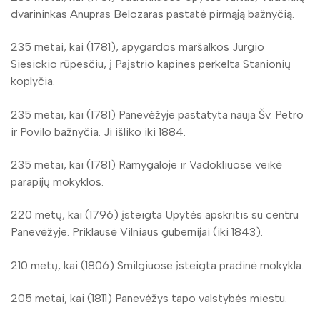
dvarininkas Anupras Belozaras pastatė pirmąją bažnyčią.
235 metai, kai (1781), apygardos maršalkos Jurgio
Siesickio rūpesčiu, į Paįstrio kapines perkelta Stanionių
koplyčia.
235 metai, kai (1781) Panevėžyje pastatyta nauja Šv. Petro
ir Povilo bažnyčia. Ji išliko iki 1884.
235 metai, kai (1781) Ramygaloje ir Vadokliuose veikė
parapijų mokyklos.
220 metų, kai (1796) įsteigta Upytės apskritis su centru
Panevėžyje. Priklausė Vilniaus gubernijai (iki 1843).
210 metų, kai (1806) Smilgiuose įsteigta pradinė mokykla.
205 metai, kai (1811) Panevėžys tapo valstybės miestu.