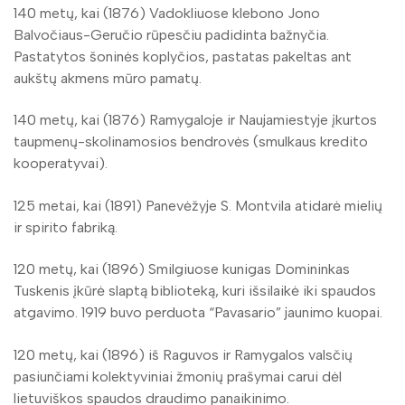
140 metų, kai (1876) Vadokliuose klebono Jono
Balvočiaus-Geručio rūpesčiu padidinta bažnyčia.
Pastatytos šoninės koplyčios, pastatas pakeltas ant
aukštų akmens mūro pamatų.
140 metų, kai (1876) Ramygaloje ir Naujamiestyje įkurtos
taupmenų-skolinamosios bendrovės (smulkaus kredito
kooperatyvai).
125 metai, kai (1891) Panevėžyje S. Montvila atidarė mielių
ir spirito fabriką.
120 metų, kai (1896) Smilgiuose kunigas Domininkas
Tuskenis įkūrė slaptą biblioteką, kuri išsilaikė iki spaudos
atgavimo. 1919 buvo perduota “Pavasario” jaunimo kuopai.
120 metų, kai (1896) iš Raguvos ir Ramygalos valsčių
pasiunčiami kolektyviniai žmonių prašymai carui dėl
lietuviškos spaudos draudimo panaikinimo.