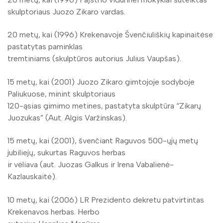
skulptoriaus Juozo Zikaro vardas.
20 metų, kai (1996) Krekenavoje Švenčiuliškių kapinaitėse
pastatytas paminklas
tremtiniams (skulptūros autorius Julius Vaupšas).
15 metų, kai (2001) Juozo Zikaro gimtojoje sodyboje
Paliukuose, minint skulptoriaus
120-ąsias gimimo metines, pastatyta skulptūra “Zikarų
Juozukas” (Aut. Algis Varžinskas).
15 metų, kai (2001), švenčiant Raguvos 500-ųjų metų
jubiliejų, sukurtas Raguvos herbas
ir vėliava (aut. Juozas Galkus ir Irena Vabalienė-
Kazlauskaitė).
10 metų, kai (2006) LR Prezidento dekretu patvirtintas
Krekenavos herbas. Herbo