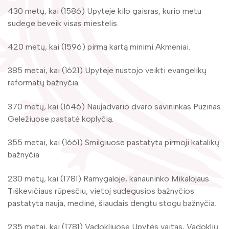
Žymūs kraštiečiai
Gaunami periodiniai leidiniai
430 metų, kai (1586) Upytėje kilo gaisras, kurio metu
Literatų klubas „Polėkis“
sudegė beveik visas miestelis.
Tarpbibliotekinis abonementas
Interaktyvi kelionė
420 metų, kai (1596) pirmą kartą minimi Akmeniai.
Knygomatai
Gabrielės Petkevičaitės-Bitės literatūrinė
Internetas
385 metai, kai (1621) Upytėje nustojo veikti evangelikų
premija
reformatų bažnyčia.
Klubai
Bibliotekos 70-metis
370 metų, kai (1646) Naujadvario dvaro savininkas Puzinas
Virtuali biblioteka
Geležiuose pastatė koplyčią.
355 metai, kai (1661) Smilgiuose pastatyta pirmoji katalikų
bažnyčia.
230 metų, kai (1781) Ramygaloje, kanauninko Mikalojaus
Tiškevičiaus rūpesčiu, vietoj sudegusios bažnyčios
pastatyta nauja, medinė, šiaudais dengtu stogu bažnyčia.
235 metai, kai (1781) Vadokliuose Upytės vaitas, Vadoklių