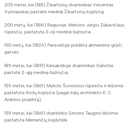
205 metai, kai (1811) Žibartonių dvarininkas Vincentas
Vyšniauskas pastatė medinę Žibartonių koplyčią.
200 metų, kai (1816) Raguvoje, klebono Jurgio Zubavičiaus
rūpesčiu, pastatyta 3-oji medinė bažnyčia.
190 metų, kai (1826) Panevėžyje pradėta akmenimis grįsti
gatves.
185 metai, kai (1831) Karsakiškyje dvarininkas Galiofas
pastatė 2-ąją medinę bažnyčią.
155 metai, kai (1861) Mykolo Švoinickio rūpesčiu ir lėšomis
pastatyta Rodų koplyčia (pagal italų architekto K. C.
Anikinio projektą).
155 metai, kai (1861) dvarininko Simono Taugino lėšomis
pastatyta Memenčių koplytėlė.