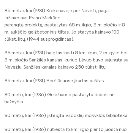
85 metai, kai (1931) Krekenavoje per Nevėžį, pagal
inžinieriaus Prano Markūno
parengtą projektą, pastatytas 68 m. ilgio, 8 m. pločio ir 8
m. aukščio gelžbetoninis tiltas. Jo statyba kainavo 100
tūkst. litų. (1944 susprogdintas).
85 metai, kai (1931) baigtas kasti 8 km. ilgio, 2 m. gylio bei
8 m. pločio Sanžilės kanalas, kuriuo Lėvuo buvo sujungta su
Nevėžiu. Sanžilės kanalas kainavo 250 tūkst. litų.
85 metai, kai (1931) Berčiūnuose įkurtas paštas.
80 metų, kai (1936) Geležiuose pastatyta dabartinė
bažnyčia.
80 metų, kai (1936) įsteigta Vadoklių mokyklos biblioteka.
80 metų, kai (1936) nutiesta 15 km. ilgio plento juosta nuo