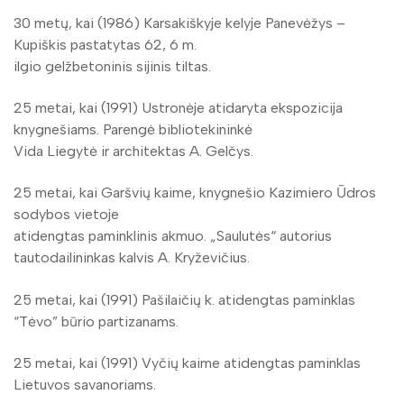
30 metų, kai (1986) Karsakiškyje kelyje Panevėžys –
Kupiškis pastatytas 62, 6 m.
ilgio gelžbetoninis sijinis tiltas.
25 metai, kai (1991) Ustronėje atidaryta ekspozicija
knygnešiams. Parengė bibliotekininkė
Vida Liegytė ir architektas A. Gelčys.
25 metai, kai Garšvių kaime, knygnešio Kazimiero Ūdros
sodybos vietoje
atidengtas paminklinis akmuo. „Saulutės“ autorius
tautodailininkas kalvis A. Kryževičius.
25 metai, kai (1991) Pašilaičių k. atidengtas paminklas
“Tėvo” būrio partizanams.
25 metai, kai (1991) Vyčių kaime atidengtas paminklas
Lietuvos savanoriams.