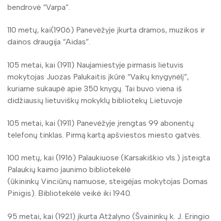
bendrovė “Varpa”.
110 metų, kai(1906) Panevėžyje įkurta dramos, muzikos ir
dainos draugija “Aidas”.
105 metai, kai (1911) Naujamiestyje pirmasis lietuvis
mokytojas Juozas Palukaitis įkūrė “Vaikų knygynėlį”,
kuriame sukaupė apie 350 knygų. Tai buvo viena iš
didžiausių lietuviškų mokyklų bibliotekų Lietuvoje
105 metai, kai (1911) Panevėžyje įrengtas 99 abonentų
telefonų tinklas. Pirmą kartą apšviestos miesto gatvės.
100 metų, kai (1916) Palaukiuose (Karsakiškio vls.) įsteigta
Palaukių kaimo jaunimo bibliotekėlė
(ūkininkų Vinciūnų namuose, steigėjas mokytojas Domas
Pinigis). Bibliotekėlė veikė iki 1940.
95 metai, kai (1921) įkurta Atžalyno (Švaininkų k. J. Eringio