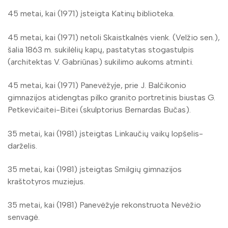
45 metai, kai (1971) įsteigta Katinų biblioteka.
45 metai, kai (1971) netoli Skaistkalnės vienk. (Velžio sen.),
šalia 1863 m. sukilėlių kapų, pastatytas stogastulpis
(architektas V. Gabriūnas) sukilimo aukoms atminti.
45 metai, kai (1971) Panevėžyje, prie J. Balčikonio
gimnazijos atidengtas pilko granito portretinis biustas G.
Petkevičaitei-Bitei (skulptorius Bernardas Bučas).
35 metai, kai (1981) įsteigtas Linkaučių vaikų lopšelis-
darželis.
35 metai, kai (1981) įsteigtas Smilgių gimnazijos
kraštotyros muziejus.
35 metai, kai (1981) Panevėžyje rekonstruota Nevėžio
senvagė.