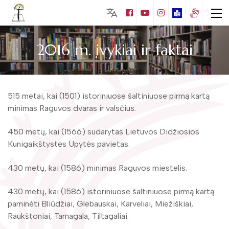
2016 m. įvykiai ir faktai
Lankytojams
Biblioteka visiems
515 metai, kai (1501) istoriniuose šaltiniuose pirmą kartą
minimas Raguvos dvaras ir valsčius.
Nemokamos paslaugos
Puziniškio muziejus (Gabrielės Petkevičaitės
– Bitės gimtinė)
450 metų, kai (1566) sudarytas Lietuvos Didžiosios
Mokamos paslaugos
Kunigaikštystės Upytės pavietas.
Vaikų literatūros skaitykla
Juozo Tumo – Vaižganto ir knygnešių
Edukacijos
muziejus
Apie Matą Grigonį
430 metų, kai (1586) minimas Raguvos miestelis.
Kraštotyros leidiniai
Muziejų edukacijos
Mato Grigonio literatūrinis muziejus
Naujos knygos
Bibliotekos leidiniai
430 metų, kai (1586) istoriniuose šaltiniuose pirmą kartą
Foto galerija
Mokymai
Kalbininko Juozo Balčikonio atminimo
paminėti Bliūdžiai, Glebauskai, Karveliai, Miežiškiai,
Edukacijos
Kraštotyros kalendorius
Virtualios galerijos
kambarys
Duomenų bazės
Raukštoniai, Tarnagala, Tiltagaliai.
Renginiai