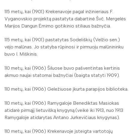
115 metų, kai (1901) Krekenavoje pagal inžinieriaus F.
Vyganovskio projektą pastatyta dabartinė Švč. Mergelės
Marijos Dangun Ėmimo gotikinio stiliaus bažnyčia.
115 metų, kai (1901) pastatytas Sodeliškių (Velžio sen.)
vėjo malūnas. Jo statyba rūpinosi ir pirmuoju malūnininku
buvo I. Miškinis.
110 metų, kai (1906) Šiluose buvo pašventintas kertinis
akmuo naujai statomai bažnyčiai (baigta statyti 1909).
110 metų, kai (1906) Geležiuose įkurta parapijos biblioteka.
110 metų, kai (1906) Ramygaloje Benediktas Masiokas
atidarė pirmąjį lietuvišką knygyną.(veikė iki 1913, nuo 1913
Ramygaloje atidarytas Antano Jurkevičiaus knygynas).
110 metų, kai (1906) Krekenavoje įsteigta vartotojų