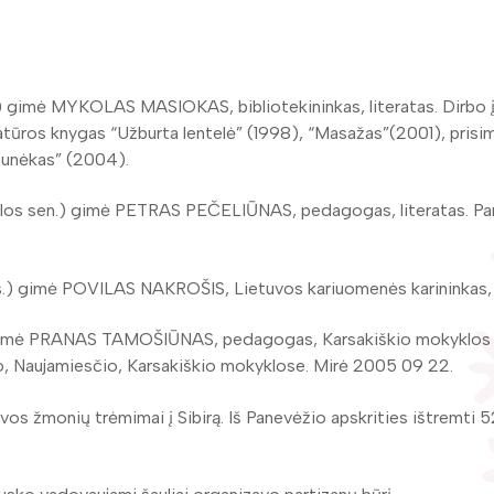
s.) gimė MYKOLAS MASIOKAS, bibliotekininkas, literatas. Dirbo į
ratūros knygas “Užburta lentelė” (1998), “Masažas”(2001), prisi
 šunėkas” (2004).
galos sen.) gimė PETRAS PEČELIŪNAS, pedagogas, literatas. P
 vls.) gimė POVILAS NAKROŠIS, Lietuvos kariuomenės karininkas, 
r.) gimė PRANAS TAMOŠIŪNAS, pedagogas, Karsakiškio mokyklos mu
io, Naujamiesčio, Karsakiškio mokyklose. Mirė 2005 09 22.
tuvos žmonių trėmimai į Sibirą. Iš Panevėžio apskrities ištremti 