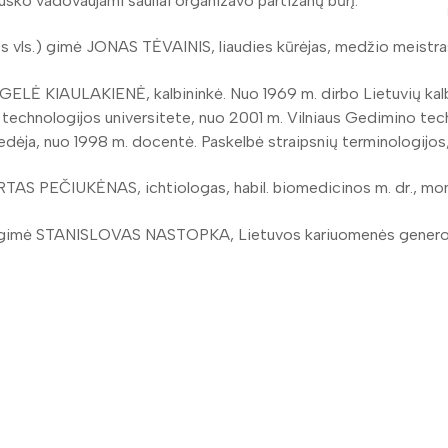
usko vadovaujami šauliai organizavo partizanų būrį.
os vls.) gimė JONAS TĖVAINIS, liaudies kūrėjas, medžio meistras.
ELĖ KIAULAKIENĖ, kalbininkė. Nuo 1969 m. dirbo Lietuvių kalbos
 technologijos universitete, nuo 2001 m. Vilniaus Gedimino te
edėja, nuo 1998 m. docentė. Paskelbė straipsnių terminologijos,
TAS PEČIUKĖNAS, ichtiologas, habil. biomedicinos m. dr., mono
 r.) gimė STANISLOVAS NASTOPKA, Lietuvos kariuomenės generola