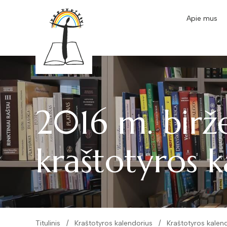
Apie mus
2016 m. birž
kraštotyros k
Titulinis
Kraštotyros kalendorius
Kraštotyros kalen