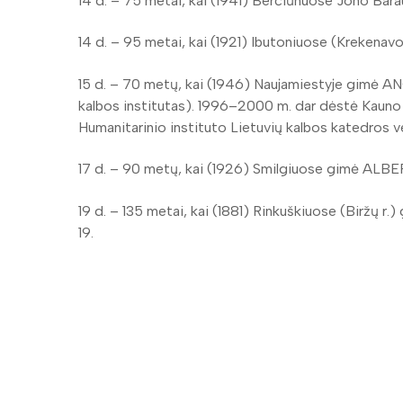
14 d. – 75 metai, kai (1941) Berčiūnuose Jono Bara
14 d. – 95 metai, kai (1921) Ibutoniuose (Krekenav
15 d. – 70 metų, kai (1946) Naujamiestyje gimė ANG
kalbos institutas). 1996–2000 m. dar dėstė Kauno
Humanitarinio instituto Lietuvių kalbos katedros v
17 d. – 90 metų, kai (1926) Smilgiuose gimė ALBER
19 d. – 135 metai, kai (1881) Rinkuškiuose (Biržų
19.