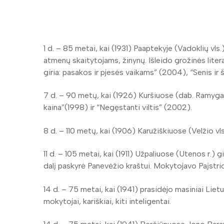
1 d. – 85 metai, kai (1931) Paaptekyje (Vadoklių vl
atmenų skaitytojams, žinynų. Išleido grožinės lite
giria: pasakos ir pjesės vaikams” (2004), “Senis ir
7 d. – 90 metų, kai (1926) Kuršiuose (dab. Ramy
kaina”(1998) ir “Negęstanti viltis” (2002).
8 d. – 110 metų, kai (1906) Karužiškiuose (Velžio
11 d. – 105 metai, kai (1911) Užpaliuose (Utenos 
dalį paskyrė Panevėžio kraštui. Mokytojavo Paįstr
14 d. – 75 metai, kai (1941) prasidėjo masiniai Lie
mokytojai, kariškiai, kiti inteligentai.