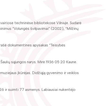
vairiose techninėse bibliotekose Vilniuje. Sudarė
minimus “Volungės švilpavimai” (2002), “Milžinų
arašė dokumentines apysakas “Teisybės
Šaulių sąjungos narys. Mirė 1936 05 20 Kaune.
ziejaus įkūrėjas. Didžiąją gyvenimo ir veiklos
526 ir suimti 77 asmenys. Labiausiai nukentėjo