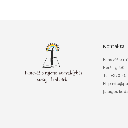
Kontaktai
Panevėžio raj
Beržų g. 50 
Tel. +370 45
El. p info@pa
Įstaigos kod