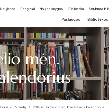
Naujienos
Renginiai
Naujos knygos
iBiblioteka
Struktūra ir 
Paslaugos
Bibliotekos
elio mėn.
alendorius
dorius 2016 metų
2016 m. birželio mėn. kraštotyros kalendorius