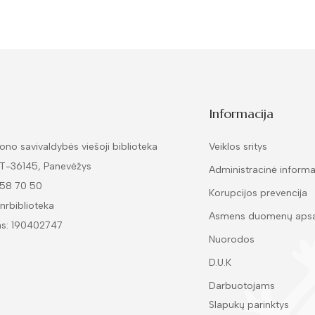
Informacija
ono savivaldybės viešoji biblioteka
Veiklos sritys
LT-36145, Panevėžys
Administracinė informa
 58 70 50
Korupcijos prevencija
nrbiblioteka
Asmens duomenų aps
as: 190402747
Nuorodos
D.U.K
Darbuotojams
Slapukų parinktys