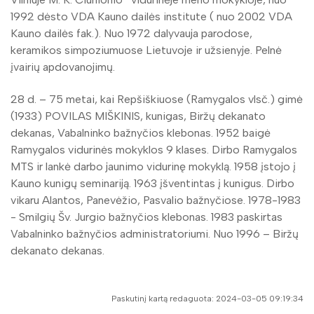
1992 dėsto VDA Kauno dailės institute ( nuo 2002 VDA
Kauno dailės fak.). Nuo 1972 dalyvauja parodose,
keramikos simpoziumuose Lietuvoje ir užsienyje. Pelnė
įvairių apdovanojimų.
28 d. – 75 metai, kai Repšiškiuose (Ramygalos vlsč.) gimė
(1933) POVILAS MIŠKINIS, kunigas, Biržų dekanato
dekanas, Vabalninko bažnyčios klebonas. 1952 baigė
Ramygalos vidurinės mokyklos 9 klases. Dirbo Ramygalos
MTS ir lankė darbo jaunimo vidurinę mokyklą. 1958 įstojo į
Kauno kunigų seminariją. 1963 įšventintas į kunigus. Dirbo
vikaru Alantos, Panevėžio, Pasvalio bažnyčiose. 1978-1983
- Smilgių Šv. Jurgio bažnyčios klebonas. 1983 paskirtas
Vabalninko bažnyčios administratoriumi. Nuo 1996 – Biržų
dekanato dekanas.
Paskutinį kartą redaguota: 2024-03-05 09:19:34