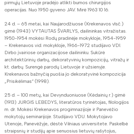
pirmųjų Lietuvoje pradėjo atlikti burnos chirurgijos
operacijas. Nuo 1950 gyveno JAV. Mirė 1963 10 16.
24 d. – 65 metai, kai Naujarodžiuose (Krekenavos vlsč.)
gimė (1943) VYTAUTAS ŠVARLYS, dailininkas vitražistas.
1950-1954 mokėsi Rodų pradinėje mokykloje, 1954-1959
– Krekenavos vid. mokykloje, 1966-1972 studijavo VDI.
Dirbo įvairiose organizacijose dailininku. Sukūrė
architektūrinių darbų, dekoratyvinių kompozicijų, vitražų ir
kt. darbų. Surengė parodų Lietuvoje ir užsienyje.
Krekenavos bažnyčią puošia jo dekoratyvinė kompozicija
„Prisikėlimas“ (1998).
25 d. – 100 metų, kai Devynduoniuose (Kėdainių r.) gimė
(1913) JURGIS LEBEDYS, literatūros tyrinėtojas, filologijos
m. dr. Mokėsi Krekenavos progimnazijoje ir Panevėžio
mokytojų seminarijoje. Studijavo VDU. Mokytojavo
Utenoje, Panevėžyje, dėstė Vilniaus universitete. Paskelbė
straipsnių ir studijų apie senuosius lietuvių rašytojus,