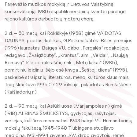
Žymūs kraštiečiai
Panevėžio muzikos mokyklą ir Lietuvos Valstybinę
Gaunami periodiniai leidiniai
konservatoriją. 1980 respublikinei dainų šventei parengė
Literatų klubas „Polėkis“
Tarpbibliotekinis abonementas
rajono kultūros darbuotojų moterų chorą.
Interaktyvi kelionė
Knygomatai
2 d. – 50 metų, kai Rokiškyje (1958) gimė VAIDOTAS
Gabrielės Petkevičaitės-Bitės literatūrinė
DAUNYS, poetas, kritikas, G.Petkevičaitės-Bitės premijos
Internetas
premija
(1996) laureatas. Baigęs VU, dirbo „Pergalės“ redakcijoje,
Klubai
redagavo „Žvaigždutę“, „Krantus“, alm. „Veidai“, „Naująją
Bibliotekos 70-metis
Romuvą“. Išleido eilėraščių rink. „Metų laikai“ (1985),
Virtuali biblioteka
pomirtiniu leidiniu išėjo esė knyga „Šeštoji diena“ (1995),
paskelbė straipsnių literatūros, meno, kultūros klausimais.
Tragiškai žuvo 1995 07 29 Vilniuje, palaidotas Rumšiškėse
(Kaišiadorių r.).
2 d. – 90 metų, kai Asiūkliuose (Marijampolės r.) gimė
(1918) ALBINAS ŠMULKŠTYS, gydytojas, rašytojas,
vertėjas, kultūros mecenatas. 1943 baigė VU Humanitarinių
mokslų fakultetą. 1945-1948 Tiubingene studijavo
mediciną, 1951-1994 gyveno JAV, dirbo gydytoju, rėmė