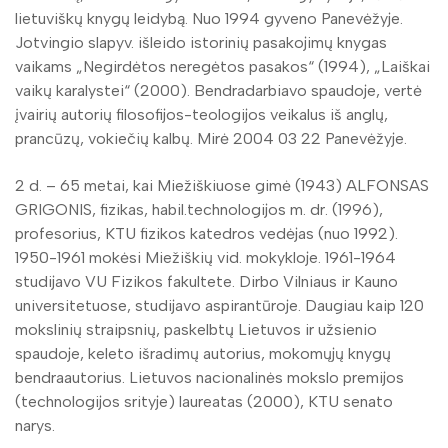
lietuviškų knygų leidybą. Nuo 1994 gyveno Panevėžyje.
Jotvingio slapyv. išleido istorinių pasakojimų knygas
vaikams „Negirdėtos neregėtos pasakos“ (1994), „Laiškai
vaikų karalystei“ (2000). Bendradarbiavo spaudoje, vertė
įvairių autorių filosofijos-teologijos veikalus iš anglų,
prancūzų, vokiečių kalbų. Mirė 2004 03 22 Panevėžyje.
2 d. – 65 metai, kai Miežiškiuose gimė (1943) ALFONSAS
GRIGONIS, fizikas, habil.technologijos m. dr. (1996),
profesorius, KTU fizikos katedros vedėjas (nuo 1992).
1950-1961 mokėsi Miežiškių vid. mokykloje. 1961-1964
studijavo VU Fizikos fakultete. Dirbo Vilniaus ir Kauno
universitetuose, studijavo aspirantūroje. Daugiau kaip 120
mokslinių straipsnių, paskelbtų Lietuvos ir užsienio
spaudoje, keleto išradimų autorius, mokomųjų knygų
bendraautorius. Lietuvos nacionalinės mokslo premijos
(technologijos srityje) laureatas (2000), KTU senato
narys.