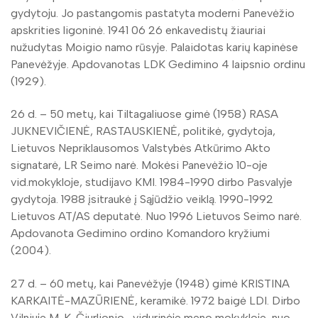
gydytoju. Jo pastangomis pastatyta moderni Panevėžio
apskrities ligoninė. 1941 06 26 enkavedistų žiauriai
nužudytas Moigio namo rūsyje. Palaidotas karių kapinėse
Panevėžyje. Apdovanotas LDK Gedimino 4 laipsnio ordinu
(1929).
26 d. – 50 metų, kai Tiltagaliuose gimė (1958) RASA
JUKNEVIČIENĖ, RASTAUSKIENĖ, politikė, gydytoja,
Lietuvos Nepriklausomos Valstybės Atkūrimo Akto
signatarė, LR Seimo narė. Mokėsi Panevėžio 10-oje
vid.mokykloje, studijavo KMI. 1984-1990 dirbo Pasvalyje
gydytoja. 1988 įsitraukė į Sąjūdžio veiklą. 1990-1992
Lietuvos AT/AS deputatė. Nuo 1996 Lietuvos Seimo narė.
Apdovanota Gedimino ordino Komandoro kryžiumi
(2004).
27 d. – 60 metų, kai Panevėžyje (1948) gimė KRISTINA
KARKAITĖ-MAZŪRIENĖ, keramikė. 1972 baigė LDI. Dirbo
Vilniuje M. K. Čiurlionio vidurinėje meno mokykloje, nuo