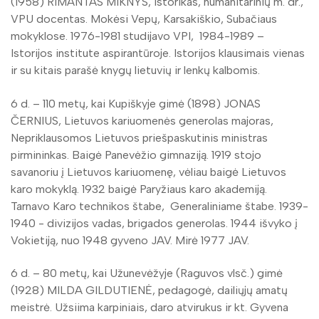
(1958) RIMANTAS MIKNYS, istorikas, humanitarinių m. dr.,
VPU docentas. Mokėsi Vepų, Karsakiškio, Subačiaus
mokyklose. 1976-1981 studijavo VPI, 1984-1989 –
Istorijos institute aspirantūroje. Istorijos klausimais vienas
ir su kitais parašė knygų lietuvių ir lenkų kalbomis.
6 d. – 110 metų, kai Kupiškyje gimė (1898) JONAS
ČERNIUS, Lietuvos kariuomenės generolas majoras,
Nepriklausomos Lietuvos priešpaskutinis ministras
pirmininkas. Baigė Panevėžio gimnaziją. 1919 stojo
savanoriu į Lietuvos kariuomenę, vėliau baigė Lietuvos
karo mokyklą. 1932 baigė Paryžiaus karo akademiją.
Tarnavo Karo technikos štabe, Generaliniame štabe. 1939-
1940 - divizijos vadas, brigados generolas. 1944 išvyko į
Vokietiją, nuo 1948 gyveno JAV. Mirė 1977 JAV.
6 d. – 80 metų, kai Užunevėžyje (Raguvos vlsč.) gimė
(1928) MILDA GILDUTIENĖ, pedagogė, dailiųjų amatų
meistrė. Užsiima karpiniais, daro atvirukus ir kt. Gyvena