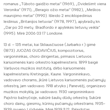
romanus „Tūboto gaidžio metai“ (1969), „Dvidešimt viena
Veronika“ (1971), „Beragio ožio metai“ (1982), „Meškos
maurojimo metai“ (1990). Išleido 2 enciklopedinius
leidinius „Britanijos lietuviai“ (1978, 1997), apybraižų kn.
„Dar po 20 metų Bradfordo ir apylinkės lietuvių veikla“
(1995). Mirė 2006 03 17 Londone.
13 d. – 135 metai, kai Skliausčiuose (Jurbarko r.) gimė
(1873) JUOZAS GUDAVIČIUS, kompozitorius,
vargonininkas, choro dirigentas, pirmasis Lietuvos
kariuomenės karo orkestro kapelmeisteris. 1899 baigė
Varšuvos muzikos institutą, dirbo kariuomenės
kapelmeisteriu Kretingoje, Kaune. Vargonininkavo,
vadovavo chorams, įkūrė Lietuvos kariuomenės pučiamųjų
orkestrą, jam vadovavo. 1918 atvyko į Panevėžį, organizavo
muzikos mokyklą, jai vadovavo. 1930 vargonininkavo
Paįstrio bažnyčioje, subūrė šaulių dūdų orkestrą. Sukūrė
choro dainų, giesmių, kūrinių pučiamųjų orkestrams. 1935-
1939 gyveno Liūdynėje. Mirė 1939 11 12. Palaidotas