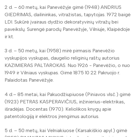
2 d. – 60 metų, kai Panevėžyje gimė (1948) ANDRIUS
GIEDRIMAS, dailininkas, vitražistas, tapytojas. 1972 baigė
LDI. Sukūrė įvairaus dydžio dekoratyvinių vitražų bei
paveikslų. Surengė parodų Panevėžyje, Vilniuje, Klaipėdoje
ir kt.
3 d. – 50 metų, kai (1958) mirė pirmasis Panevėžio
vyskupijos vyskupas, daugelio religinių raštų autorius
KAZIMIERAS PALTAROKAS. Nuo 1926 - Panevėžio, o nuo
1949 ir Vilniaus vyskupas. Gimė 1875 10 22 Pakruojo r.
Palaidotas Panevėžyje.
4 d.– 85 metai, kai Pakuodžiupiuose (Piniavos vlsč.) gimė
(1923) PETRAS KASPERAVIČIUS, inžinierius-elektrikas,
išradėjas. Docentas (1970). Keliolikos knygų apie
patentologiją ir elektros įrengimus autorius.
5 d. – 50 metų, kai Velniakiuose (Karsakiškio apyl.) gimė