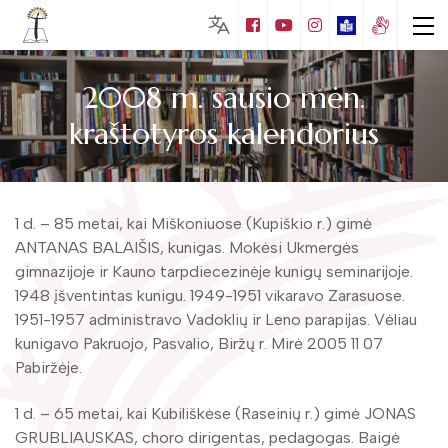
2008 m. sausio mėn.
kraštotyros kalendorius
Lankytojams
Biblioteka visiems
Nemokamos paslaugos
1 d. – 85 metai, kai Miškoniuose (Kupiškio r.) gimė
Puziniškio muziejus (Gabrielės Petkevičaitės
ANTANAS BALAIŠIS, kunigas. Mokėsi Ukmergės
– Bitės gimtinė)
Mokamos paslaugos
gimnazijoje ir Kauno tarpdiecezinėje kunigų seminarijoje.
Vaikų literatūros skaitykla
1948 įšventintas kunigu. 1949-1951 vikaravo Zarasuose.
Juozo Tumo – Vaižganto ir knygnešių
Edukacijos
muziejus
1951-1957 administravo Vadoklių ir Leno parapijas. Vėliau
Apie Matą Grigonį
Kraštotyros leidiniai
Muziejų edukacijos
kunigavo Pakruojo, Pasvalio, Biržų r. Mirė 2005 11 07
Mato Grigonio literatūrinis muziejus
Naujos knygos
Pabiržėje.
Bibliotekos leidiniai
Foto galerija
Mokymai
Kalbininko Juozo Balčikonio atminimo
Edukacijos
Kraštotyros kalendorius
1 d. – 65 metai, kai Kubiliškėse (Raseinių r.) gimė JONAS
Virtualios galerijos
kambarys
Duomenų bazės
GRUBLIAUSKAS, choro dirigentas, pedagogas. Baigė
Renginiai