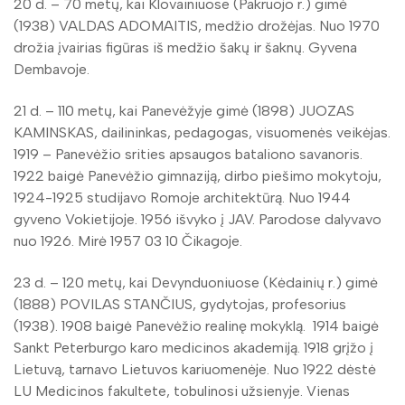
20 d. – 70 metų, kai Klovainiuose (Pakruojo r.) gimė
(1938) VALDAS ADOMAITIS, medžio drožėjas. Nuo 1970
drožia įvairias figūras iš medžio šakų ir šaknų. Gyvena
Dembavoje.
21 d. – 110 metų, kai Panevėžyje gimė (1898) JUOZAS
KAMINSKAS, dailininkas, pedagogas, visuomenės veikėjas.
1919 – Panevėžio srities apsaugos bataliono savanoris.
1922 baigė Panevėžio gimnaziją, dirbo piešimo mokytoju,
1924-1925 studijavo Romoje architektūrą. Nuo 1944
gyveno Vokietijoje. 1956 išvyko į JAV. Parodose dalyvavo
nuo 1926. Mirė 1957 03 10 Čikagoje.
23 d. – 120 metų, kai Devynduoniuose (Kėdainių r.) gimė
(1888) POVILAS STANČIUS, gydytojas, profesorius
(1938). 1908 baigė Panevėžio realinę mokyklą. 1914 baigė
Sankt Peterburgo karo medicinos akademiją. 1918 grįžo į
Lietuvą, tarnavo Lietuvos kariuomenėje. Nuo 1922 dėstė
LU Medicinos fakultete, tobulinosi užsienyje. Vienas