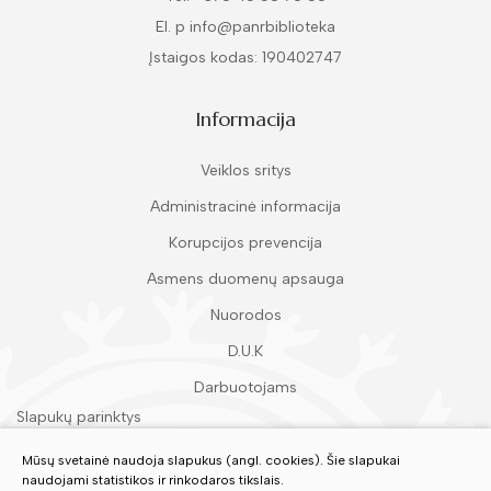
El. p info@panrbiblioteka
Įstaigos kodas: 190402747
Informacija
Veiklos sritys
Administracinė informacija
Korupcijos prevencija
Asmens duomenų apsauga
Nuorodos
D.U.K
Darbuotojams
Slapukų parinktys
Duomenų apsauga
Mūsų svetainė naudoja slapukus (angl. cookies). Šie slapukai
naudojami statistikos ir rinkodaros tikslais.