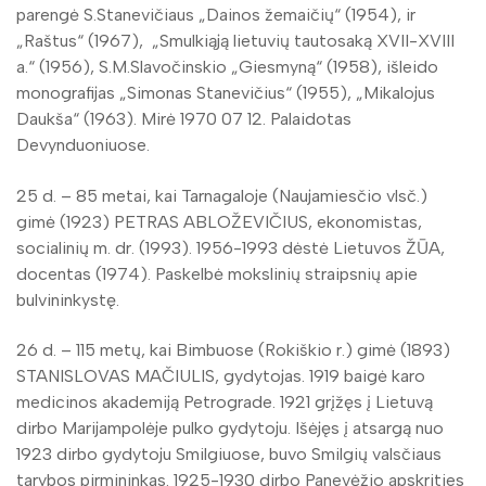
parengė S.Stanevičiaus „Dainos žemaičių“ (1954), ir
„Raštus“ (1967), „Smulkiąją lietuvių tautosaką XVII-XVIII
a.“ (1956), S.M.Slavočinskio „Giesmyną“ (1958), išleido
monografijas „Simonas Stanevičius“ (1955), „Mikalojus
Daukša“ (1963). Mirė 1970 07 12. Palaidotas
Devynduoniuose.
25 d. – 85 metai, kai Tarnagaloje (Naujamiesčio vlsč.)
gimė (1923) PETRAS ABLOŽEVIČIUS, ekonomistas,
socialinių m. dr. (1993). 1956-1993 dėstė Lietuvos ŽŪA,
docentas (1974). Paskelbė mokslinių straipsnių apie
bulvininkystę.
26 d. – 115 metų, kai Bimbuose (Rokiškio r.) gimė (1893)
STANISLOVAS MAČIULIS, gydytojas. 1919 baigė karo
medicinos akademiją Petrograde. 1921 grįžęs į Lietuvą
dirbo Marijampolėje pulko gydytoju. Išėjęs į atsargą nuo
1923 dirbo gydytoju Smilgiuose, buvo Smilgių valsčiaus
tarybos pirmininkas. 1925-1930 dirbo Panevėžio apskrities