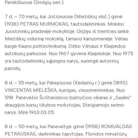
Perekšliuose (Smilgių sen.).
7 d. – 70 metų, kai Jočiūnuose (Miežiškių vlsč.) gimė
(1938) PETRAS MURMOKAS, tautodailininkas. Mokėsi
Juostininkų pradinėje mokykloje. Grįžęs iš tremties lankė
Miežiškių vidurinę mokyklą, tarnavo kariuomenėje. Vėliau
baigė Kauno politechnikumą. Dirbo Vilniaus ir Klaipėdos
autobusų parkuose. Nuo 1967 gyvena Klaipėdoje. Nuo 1975
yra tautodailininkų sąjungos narys, surengė autorinių
parodų.
8 d. – 115 metų, kai Paliepiuose (Kėdainių r.) gimė (1893)
VINCENTAS MIELEŠKA, kunigas, visuomenininkas. Nuo
1918 Panevėžio Šv.Stanislovo bažnyčios vikaras ir „Saulės“
draugijos kursų tikybos mokytojas, Steigiamojo seimo
narys. Mirė 1963 03 05.
8 d. – 50 metų, kai Panevėžyje gimė (1958) ROMUALDAS
PETRAUSKAS, dailininkas tapytojas, Floridos miniatiūrų