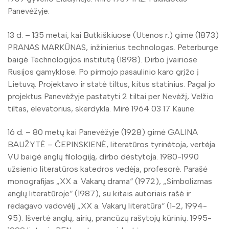
Panevėžyje.
13 d. – 135 metai, kai Butkiškiuose (Utenos r.) gimė (1873)
PRANAS MARKŪNAS, inžinierius technologas. Peterburge
baigė Technologijos institutą (1898). Dirbo įvairiose
Rusijos gamyklose. Po pirmojo pasaulinio karo grįžo į
Lietuvą. Projektavo ir statė tiltus, kitus statinius. Pagal jo
projektus Panevėžyje pastatyti 2 tiltai per Nevėžį, Velžio
tiltas, elevatorius, skerdykla. Mirė 1964 03 17 Kaune.
16 d. – 80 metų kai Panevėžyje (1928) gimė GALINA
BAUŽYTĖ – ČEPINSKIENĖ, literatūros tyrinėtoja, vertėja.
VU baigė anglų filologiją, dirbo dėstytoja. 1980-1990
užsienio literatūros katedros vedėja, profesorė. Parašė
monografijas „XX a. Vakarų drama“ (1972), „Simbolizmas
anglų literatūroje“ (1987), su kitais autoriais rašė ir
redagavo vadovėlį „XX a. Vakarų literatūra“ (1-2, 1994-
95). Išvertė anglų, airių, prancūzų rašytojų kūrinių. 1995-