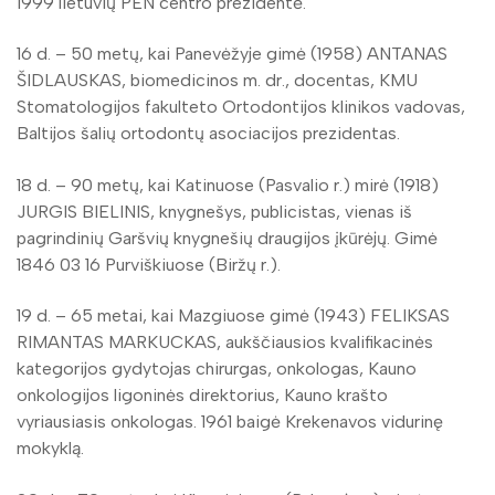
1999 lietuvių PEN centro prezidentė.
16 d. – 50 metų, kai Panevėžyje gimė (1958) ANTANAS
ŠIDLAUSKAS, biomedicinos m. dr., docentas, KMU
Stomatologijos fakulteto Ortodontijos klinikos vadovas,
Baltijos šalių ortodontų asociacijos prezidentas.
18 d. – 90 metų, kai Katinuose (Pasvalio r.) mirė (1918)
JURGIS BIELINIS, knygnešys, publicistas, vienas iš
pagrindinių Garšvių knygnešių draugijos įkūrėjų. Gimė
1846 03 16 Purviškiuose (Biržų r.).
19 d. – 65 metai, kai Mazgiuose gimė (1943) FELIKSAS
RIMANTAS MARKUCKAS, aukščiausios kvalifikacinės
kategorijos gydytojas chirurgas, onkologas, Kauno
onkologijos ligoninės direktorius, Kauno krašto
vyriausiasis onkologas. 1961 baigė Krekenavos vidurinę
mokyklą.