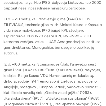
asociacijos narys. Nuo 1985 dalyvauja Lietuvos, nuo 2000
tarptautinėse ir pasaulinėse miniatiūrų parodose.
10 d. – 60 metų, kai Panevėžyje gimė (1948) VILIUS
ŽILEVIČIUS, technologijos m. dr. Mokėsi Kauno ir Kapsuko
vidurinėse mokyklose, 1970 baigė KPI, studijavo
aspirantūroje. Nuo 1970 dėstė KPI, 1991-1996 – KTU
katedros vedėjas, vėliau – UAB Aerogeodezijos instituto
gen. direktorius. Monografijos bei daugelio publikacijų
autorius.
12 d. –100 metų, kai Stanioniuose (dab. Panevėžio sen.)
gimė (1908) KAZYS BARĖNAS (tikr.Barauskas), rašytojas,
leidėjas. Baigė Kauno VDU Humanitarinių m. fakultetą,
dirbo spaudoje. 1944 emigravo iš Lietuvos, apsigyveno
Anglijoje, redagavo „Europos lietuvį“, vadovavo “Nidos“ l-
klai. Išleido novelių rink. „Giedra visad grįžta“ (1953),
„Karališka diena“ (1957), „Atsitiktiniai susitikimai“ (1968),
„Kilogramas cukraus“ (1978), „Pati apatinė pakopa“ (1992),