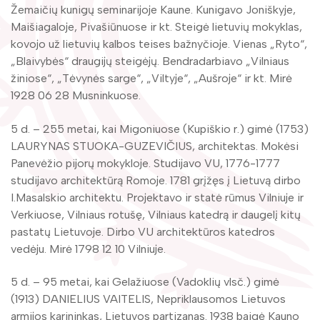
Žymūs kraštiečiai
Žemaičių kunigų seminarijoje Kaune. Kunigavo Joniškyje,
Gaunami periodiniai leidiniai
Maišiagaloje, Pivašiūnuose ir kt. Steigė lietuvių mokyklas,
Literatų klubas „Polėkis“
Tarpbibliotekinis abonementas
kovojo už lietuvių kalbos teises bažnyčioje. Vienas „Ryto“,
Interaktyvi kelionė
„Blaivybės“ draugijų steigėjų. Bendradarbiavo „Vilniaus
Knygomatai
žiniose“, „Tėvynės sarge“, „Viltyje“, „Aušroje“ ir kt. Mirė
Gabrielės Petkevičaitės-Bitės literatūrinė
1928 06 28 Musninkuose.
Internetas
premija
Klubai
5 d. – 255 metai, kai Migoniuose (Kupiškio r.) gimė (1753)
Bibliotekos 70-metis
LAURYNAS STUOKA-GUZEVIČIUS, architektas. Mokėsi
Virtuali biblioteka
Panevėžio pijorų mokykloje. Studijavo VU, 1776-1777
studijavo architektūrą Romoje. 1781 grįžęs į Lietuvą dirbo
I.Masalskio architektu. Projektavo ir statė rūmus Vilniuje ir
Verkiuose, Vilniaus rotušę, Vilniaus katedrą ir daugelį kitų
pastatų Lietuvoje. Dirbo VU architektūros katedros
vedėju. Mirė 1798 12 10 Vilniuje.
5 d. – 95 metai, kai Gelažiuose (Vadoklių vlsč.) gimė
(1913) DANIELIUS VAITELIS, Nepriklausomos Lietuvos
armijos karininkas, Lietuvos partizanas. 1938 baigė Kauno