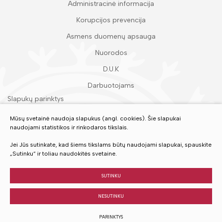
Administracinė informacija
Korupcijos prevencija
Asmens duomenų apsauga
Nuorodos
D.U.K
Darbuotojams
Slapukų parinktys
Duomenų apsauga
Mūsų svetainė naudoja slapukus (angl. cookies). Šie slapukai
naudojami statistikos ir rinkodaros tikslais.
Įvertinkite mūsų paslaugas
Jei Jūs sutinkate, kad šiems tikslams būtų naudojami slapukai, spauskite
„Sutinku“ ir toliau naudokitės svetaine.
VERTINTI
SUTINKU
NESUTINKU
© 2023 Visos teisės saugomos
PARINKTYS
Sukurta:
TEXUS