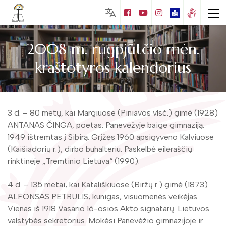
2008 m. rugpjūtčio mėn.
kraštotyros kalendorius
Lankytojams
Biblioteka visiems
Nemokamos paslaugos
3 d. – 80 metų, kai Margiuose (Piniavos vlsč.) gimė (1928)
Puziniškio muziejus (Gabrielės Petkevičaitės
ANTANAS ČINGA, poetas. Panevėžyje baigė gimnaziją.
– Bitės gimtinė)
Mokamos paslaugos
1949 ištremtas į Sibirą. Grįžęs 1960 apsigyveno Kalviuose
Vaikų literatūros skaitykla
(Kaišiadorių r.), dirbo buhalteriu. Paskelbė eilėraščių
Juozo Tumo – Vaižganto ir knygnešių
Edukacijos
muziejus
rinktinėje „Tremtinio Lietuva“ (1990).
Apie Matą Grigonį
Kraštotyros leidiniai
Muziejų edukacijos
Mato Grigonio literatūrinis muziejus
Naujos knygos
4 d. – 135 metai, kai Katališkiuose (Biržų r.) gimė (1873)
Bibliotekos leidiniai
Foto galerija
Mokymai
ALFONSAS PETRULIS, kunigas, visuomenės veikėjas.
Kalbininko Juozo Balčikonio atminimo
Edukacijos
Kraštotyros kalendorius
Vienas iš 1918 Vasario 16-osios Akto signatarų. Lietuvos
Virtualios galerijos
kambarys
Duomenų bazės
valstybės sekretorius. Mokėsi Panevėžio gimnazijoje ir
Renginiai