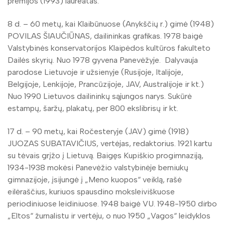
premijos (1993) laureatas.
8 d. – 60 metų, kai Klaibūnuose (Anykščių r.) gimė (1948)
POVILAS ŠIAUČIŪNAS, dailininkas grafikas. 1978 baigė
Valstybinės konservatorijos Klaipėdos kultūros fakulteto
Dailės skyrių. Nuo 1978 gyvena Panevėžyje. Dalyvauja
parodose Lietuvoje ir užsienyje (Rusijoje, Italijoje,
Belgijoje, Lenkijoje, Prancūzijoje, JAV, Australijoje ir kt.)
Nuo 1990 Lietuvos dailininkų sąjungos narys. Sukūrė
estampų, šaržų, plakatų, per 800 ekslibrisų ir kt.
17 d. – 90 metų, kai Ročesteryje (JAV) gimė (1918)
JUOZAS SUBATAVIČIUS, vertėjas, redaktorius. 1921 kartu
su tėvais grįžo į Lietuvą. Baigęs Kupiškio progimnaziją,
1934-1938 mokėsi Panevėžio valstybinėje berniukų
gimnazijoje, įsijungė į „Meno kuopos“ veiklą, rašė
eilėraščius, kuriuos spausdino moksleiviškuose
periodiniuose leidiniuose. 1948 baigė VU. 1948-1950 dirbo
„Eltos“ žurnalistu ir vertėju, o nuo 1950 „Vagos“ leidyklos