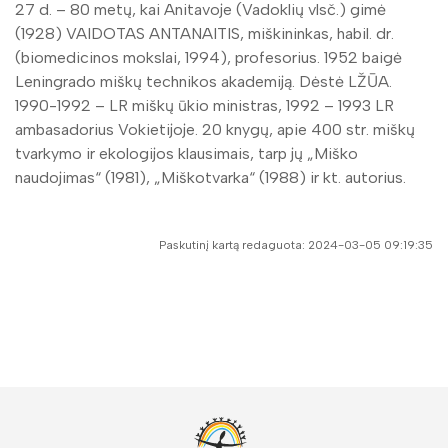
27 d. – 80 metų, kai Anitavoje (Vadoklių vlsč.) gimė
(1928) VAIDOTAS ANTANAITIS, miškininkas, habil. dr.
(biomedicinos mokslai, 1994), profesorius. 1952 baigė
Leningrado miškų technikos akademiją. Dėstė LŽŪA.
1990-1992 – LR miškų ūkio ministras, 1992 – 1993 LR
ambasadorius Vokietijoje. 20 knygų, apie 400 str. miškų
tvarkymo ir ekologijos klausimais, tarp jų „Miško
naudojimas“ (1981), „Miškotvarka“ (1988) ir kt. autorius.
Paskutinį kartą redaguota: 2024-03-05 09:19:35