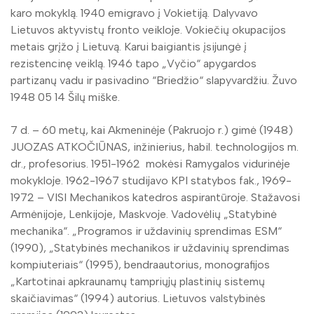
karo mokyklą. 1940 emigravo į Vokietiją. Dalyvavo
Lietuvos aktyvistų fronto veikloje. Vokiečių okupacijos
metais grįžo į Lietuvą. Karui baigiantis įsijungė į
rezistencinę veiklą. 1946 tapo „Vyčio“ apygardos
partizanų vadu ir pasivadino “Briedžio“ slapyvardžiu. Žuvo
1948 05 14 Šilų miške.
7 d. – 60 metų, kai Akmeninėje (Pakruojo r.) gimė (1948)
JUOZAS ATKOČIŪNAS, inžinierius, habil. technologijos m.
dr., profesorius. 1951-1962 mokėsi Ramygalos vidurinėje
mokykloje. 1962-1967 studijavo KPI statybos fak., 1969-
1972 – VISI Mechanikos katedros aspirantūroje. Stažavosi
Armėnijoje, Lenkijoje, Maskvoje. Vadovėlių „Statybinė
mechanika“. „Programos ir uždavinių sprendimas ESM“
(1990), „Statybinės mechanikos ir uždavinių sprendimas
kompiuteriais“ (1995), bendraautorius, monografijos
„Kartotinai apkraunamų tampriųjų plastinių sistemų
skaičiavimas“ (1994) autorius. Lietuvos valstybinės