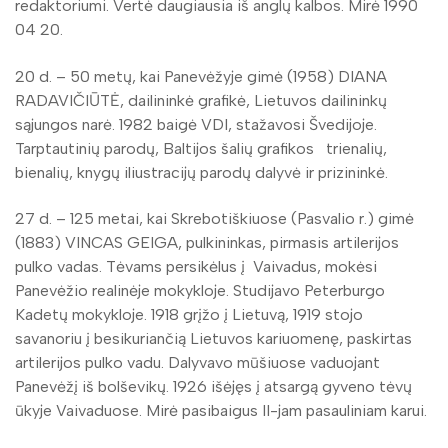
redaktoriumi. Vertė daugiausia iš anglų kalbos. Mirė 1990
04 20.
20 d. – 50 metų, kai Panevėžyje gimė (1958) DIANA
RADAVIČIŪTĖ, dailininkė grafikė, Lietuvos dailininkų
sąjungos narė. 1982 baigė VDI, stažavosi Švedijoje.
Tarptautinių parodų, Baltijos šalių grafikos trienalių,
bienalių, knygų iliustracijų parodų dalyvė ir prizininkė.
27 d. – 125 metai, kai Skrebotiškiuose (Pasvalio r.) gimė
(1883) VINCAS GEIGA, pulkininkas, pirmasis artilerijos
pulko vadas. Tėvams persikėlus į Vaivadus, mokėsi
Panevėžio realinėje mokykloje. Studijavo Peterburgo
Kadetų mokykloje. 1918 grįžo į Lietuvą, 1919 stojo
savanoriu į besikuriančią Lietuvos kariuomenę, paskirtas
artilerijos pulko vadu. Dalyvavo mūšiuose vaduojant
Panevėžį iš bolševikų. 1926 išėjęs į atsargą gyveno tėvų
ūkyje Vaivaduose. Mirė pasibaigus II-jam pasauliniam karui.