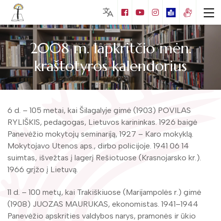
2008 m. lapkritčio mėn.
kraštotyros kalendorius
Lankytojams
Biblioteka visiems
Nemokamos paslaugos
6 d. – 105 metai, kai Šilagalyje gimė (1903) POVILAS
Puziniškio muziejus (Gabrielės Petkevičaitės
RYLIŠKIS, pedagogas, Lietuvos karininkas. 1926 baigė
– Bitės gimtinė)
Mokamos paslaugos
Panevėžio mokytojų seminariją, 1927 – Karo mokyklą.
Vaikų literatūros skaitykla
Mokytojavo Utenos aps., dirbo policijoje. 1941 06 14
Juozo Tumo – Vaižganto ir knygnešių
Edukacijos
muziejus
suimtas, išvežtas į lagerį Rešiotuose (Krasnojarsko kr.).
Apie Matą Grigonį
Kraštotyros leidiniai
Muziejų edukacijos
1966 grįžo į Lietuvą.
Mato Grigonio literatūrinis muziejus
Naujos knygos
Bibliotekos leidiniai
Foto galerija
Mokymai
11 d. – 100 metų, kai Trakiškiuose (Marijampolės r.) gimė
Kalbininko Juozo Balčikonio atminimo
Edukacijos
Kraštotyros kalendorius
(1908) JUOZAS MAURUKAS, ekonomistas. 1941–1944
Virtualios galerijos
kambarys
Duomenų bazės
Panevėžio apskrities valdybos narys, pramonės ir ūkio
Renginiai