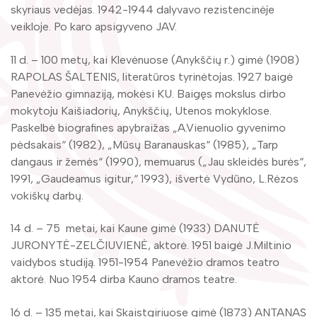
Žymūs kraštiečiai
skyriaus vedėjas. 1942-1944 dalyvavo rezistencinėje
Gaunami periodiniai leidiniai
veikloje. Po karo apsigyveno JAV.
Literatų klubas „Polėkis“
Tarpbibliotekinis abonementas
11 d. – 100 metų, kai Klevėnuose (Anykščių r.) gimė (1908)
Interaktyvi kelionė
Knygomatai
RAPOLAS ŠALTENIS, literatūros tyrinėtojas. 1927 baigė
Gabrielės Petkevičaitės-Bitės literatūrinė
Panevėžio gimnaziją, mokėsi KU. Baigęs mokslus dirbo
Internetas
premija
mokytoju Kaišiadorių, Anykščių, Utenos mokyklose.
Klubai
Paskelbė biografines apybraižas „A.Vienuolio gyvenimo
Bibliotekos 70-metis
pėdsakais“ (1982), „Mūsų Baranauskas“ (1985), „Tarp
Virtuali biblioteka
dangaus ir žemės“ (1990), memuarus („Jau skleidės burės“,
1991, „Gaudeamus igitur,“ 1993), išvertė Vydūno, L.Rėzos
vokiškų darbų.
14 d. – 75 metai, kai Kaune gimė (1933) DANUTĖ
JURONYTĖ-ZELČIUVIENĖ, aktorė. 1951 baigė J.Miltinio
vaidybos studiją. 1951-1954 Panevėžio dramos teatro
aktorė. Nuo 1954 dirba Kauno dramos teatre.
16 d. – 135 metai, kai Skaistgiriuose gimė (1873) ANTANAS