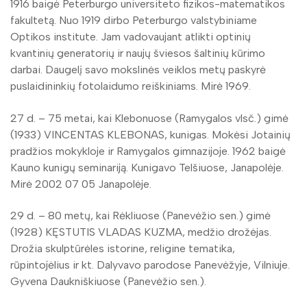
1916 baigė Peterburgo universiteto fizikos-matematikos
fakultetą. Nuo 1919 dirbo Peterburgo valstybiniame
Optikos institute. Jam vadovaujant atlikti optinių
kvantinių generatorių ir naujų šviesos šaltinių kūrimo
darbai. Daugelį savo mokslinės veiklos metų paskyrė
puslaidininkių fotolaidumo reiškiniams. Mirė 1969.
27 d. – 75 metai, kai Klebonuose (Ramygalos vlsč.) gimė
(1933) VINCENTAS KLEBONAS, kunigas. Mokėsi Jotainių
pradžios mokykloje ir Ramygalos gimnazijoje. 1962 baigė
Kauno kunigų seminariją. Kunigavo Telšiuose, Janapolėje.
Mirė 2002 07 05 Janapolėje.
29 d. – 80 metų, kai Rėkliuose (Panevėžio sen.) gimė
(1928) KĘSTUTIS VLADAS KUZMA, medžio drožėjas.
Drožia skulptūrėles istorine, religine tematika,
rūpintojėlius ir kt. Dalyvavo parodose Panevėžyje, Vilniuje.
Gyvena Daukniškiuose (Panevėžio sen.).