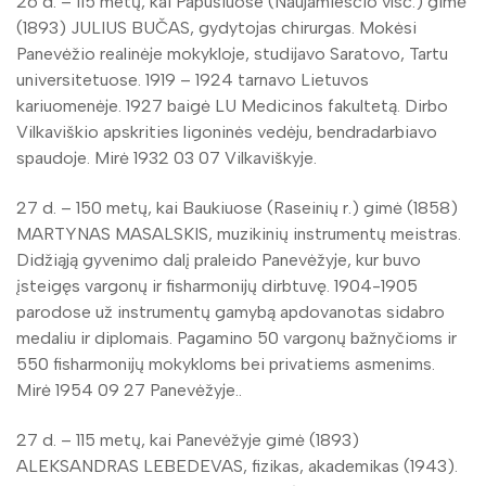
26 d. – 115 metų, kai Papušiuose (Naujamiesčio vlsč.) gimė
(1893) JULIUS BUČAS, gydytojas chirurgas. Mokėsi
Panevėžio realinėje mokykloje, studijavo Saratovo, Tartu
universitetuose. 1919 – 1924 tarnavo Lietuvos
kariuomenėje. 1927 baigė LU Medicinos fakultetą. Dirbo
Vilkaviškio apskrities ligoninės vedėju, bendradarbiavo
spaudoje. Mirė 1932 03 07 Vilkaviškyje.
27 d. – 150 metų, kai Baukiuose (Raseinių r.) gimė (1858)
MARTYNAS MASALSKIS, muzikinių instrumentų meistras.
Didžiąją gyvenimo dalį praleido Panevėžyje, kur buvo
įsteigęs vargonų ir fisharmonijų dirbtuvę. 1904-1905
parodose už instrumentų gamybą apdovanotas sidabro
medaliu ir diplomais. Pagamino 50 vargonų bažnyčioms ir
550 fisharmonijų mokykloms bei privatiems asmenims.
Mirė 1954 09 27 Panevėžyje..
27 d. – 115 metų, kai Panevėžyje gimė (1893)
ALEKSANDRAS LEBEDEVAS, fizikas, akademikas (1943).