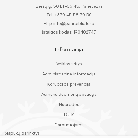
Beržų g. 50 LT-36145, Panevėžys
Tel. +370 45 58 70 50
El. p info@panrbiblioteka
Įstaigos kodas: 190402747
Informacija
Veiklos sritys
Administracinė informacija
Korupcijos prevencija
Asmens duomenų apsauga
Nuorodos
D.U.K
Darbuotojams
Slapukų parinktys