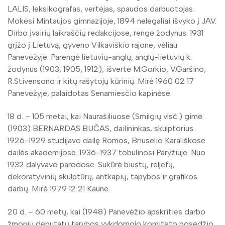
LALIS, leksikografas, vertėjas, spaudos darbuotojas.
Mokėsi Mintaujos gimnazijoje, 1894 nelegaliai išvyko į JAV.
Dirbo įvairių laikraščių redakcijose, rengė žodynus. 1931
grįžo į Lietuvą, gyveno Vilkaviškio rajone, vėliau
Panevėžyje. Parengė lietuvių-anglų, anglų-lietuvių k.
žodynus (1903, 1905, 1912), išvertė M.Gorkio, V.Garšino,
R.Stivensono ir kitų rašytojų kūrinių. Mirė 1960 02 17
Panevėžyje, palaidotas Senamiesčio kapinėse.
18 d. – 105 metai, kai Naurašiliuose (Smilgių vlsč.) gimė
(1903) BERNARDAS BUČAS, dailininkas, skulptorius.
1926-1929 studijavo dailę Romos, Briuselio Karališkose
dailės akademijose. 1936-1937 tobulinosi Paryžiuje. Nuo
1932 dalyvavo parodose. Sukūrė biustų, reljefų,
dekoratyvinių skulptūrų, antkapių, tapybos ir grafikos
darbų. Mirė 1979 12 21 Kaune.
20 d. – 60 metų, kai (1948) Panevėžio apskrities darbo
žmonių deputatų tarybos vykdomojo komiteto posėdžio