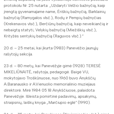
protokolu Nr. 25 nutarta: „Uždaryti Velžio bažnyčią, kaip
įrengtą gyvenamajame name, Ėriškių bažnyčią, Barklainių
bažnyčią (Ramygalos vlsč.), Rodų ir Pempių bažnyčias
(Krekenavos vlsč.), Berčiūnų bažnyčią, kaip neveikiančią ir
nebaigtą statyti, Velykių bažnyčią (Miežiškių vlsč.),
Krityžės sentykių bažnyčią (Raguvos vlsč.).“
20 d. – 25 metai, kai įkurta (1983) Panevėžio jaunųjų
rašytojų sekcija.
23 d. – 80 metų, kai Panevėžyje gimė (1928) TERESĖ
MIKELIŪNAITĖ, rašytoja, pedagogė. Baigė VU,
mokytojavo Troškūnuose, nuo 1960 buvo Anykščių
A.Baranausko ir A.Vienuolio memorialinio muziejaus
direktorė. Mirė 1984 05 18 Anykščiuose, palaidota
Panevėžyje. Išleista pomirtinė padavimų, apsakymų,
straipsnių, laiškų knyga „Marčiupio eglė“ (1990).