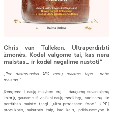
Chris van Tulleken. Ultraperdirbti
žmonės. Kodėl valgome tai, kas nėra
maistas… ir kodėl negalime nustoti“
„Per pastaruosius 150 metų maistas tapo... nebe
maistas.“
Įžengėme į naują mitybos erą – daugumą suvartojamų
kalorijų gauname iš visiškai naujų medžiagų, vadinamų itin
perdirbto maisto (angl. „ultra-processed food“, UPF)
produktais, sukurtais taip, kad keltų priklausomybę ir