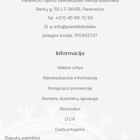
Panevėžio rajono savivaldybės viešoji biblioteka
Beržų g. 50 LT-36145, Panevėžys
Tel. +370 45 58 70 50
El. p info@panrbiblioteka
Įstaigos kodas: 190402747
Informacija
Veiklos sritys
Administracinė informacija
Korupcijos prevencija
Asmens duomenų apsauga
Nuorodos
D.U.K
Darbuotojams
Slapukų parinktys