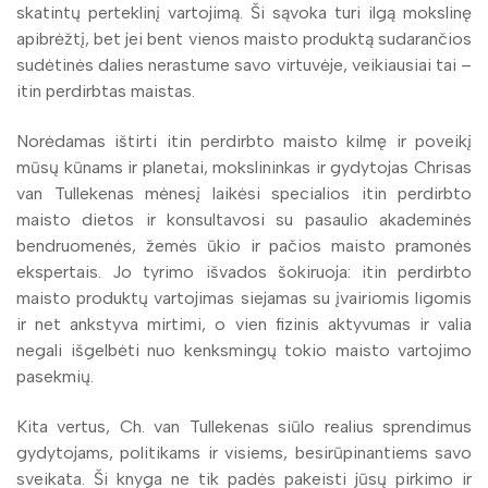
skatintų perteklinį vartojimą. Ši sąvoka turi ilgą mokslinę
apibrėžtį, bet jei bent vienos maisto produktą sudarančios
sudėtinės dalies nerastume savo virtuvėje, veikiausiai tai –
itin perdirbtas maistas.
Norėdamas ištirti itin perdirbto maisto kilmę ir poveikį
mūsų kūnams ir planetai, mokslininkas ir gydytojas Chrisas
van Tullekenas mėnesį laikėsi specialios itin perdirbto
maisto dietos ir konsultavosi su pasaulio akademinės
bendruomenės, žemės ūkio ir pačios maisto pramonės
ekspertais. Jo tyrimo išvados šokiruoja: itin perdirbto
maisto produktų vartojimas siejamas su įvairiomis ligomis
ir net ankstyva mirtimi, o vien fizinis aktyvumas ir valia
negali išgelbėti nuo kenksmingų tokio maisto vartojimo
pasekmių.
Kita vertus, Ch. van Tullekenas siūlo realius sprendimus
gydytojams, politikams ir visiems, besirūpinantiems savo
sveikata. Ši knyga ne tik padės pakeisti jūsų pirkimo ir