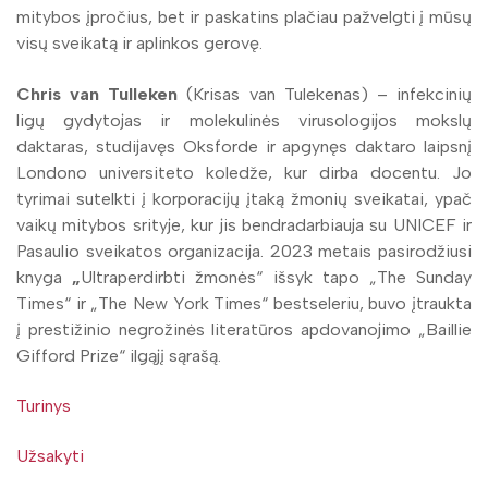
mitybos įpročius, bet ir paskatins plačiau pažvelgti į mūsų
visų sveikatą ir aplinkos gerovę.
Chris van Tulleken
(Krisas van Tulekenas) – infekcinių
ligų gydytojas ir molekulinės virusologijos mokslų
daktaras, studijavęs Oksforde ir apgynęs daktaro laipsnį
Londono universiteto koledže, kur dirba docentu. Jo
tyrimai sutelkti į korporacijų įtaką žmonių sveikatai, ypač
vaikų mitybos srityje, kur jis bendradarbiauja su UNICEF ir
Pasaulio sveikatos organizacija. 2023 metais pasirodžiusi
knyga
„
Ultraperdirbti žmonės“ išsyk tapo „The Sunday
Times“ ir „The New York Times“ bestseleriu, buvo įtraukta
į prestižinio negrožinės literatūros apdovanojimo „Baillie
Gifford Prize“ ilgąjį sąrašą.
Turinys
Užsakyti