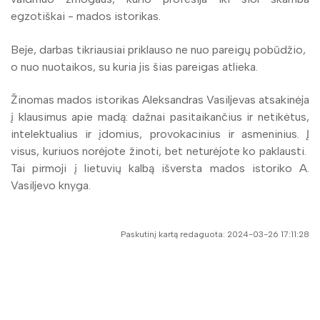
egzotiškai - mados istorikas.
Beje, darbas tikriausiai priklauso ne nuo pareigų pobūdžio,
o nuo nuotaikos, su kuria jis šias pareigas atlieka.
Žinomas mados istorikas Aleksandras Vasiljevas atsakinėja
į klausimus apie madą: dažnai pasitaikančius ir netikėtus,
intelektualius ir įdomius, provokacinius ir asmeninius. Į
visus, kuriuos norėjote žinoti, bet neturėjote ko paklausti.
Tai pirmoji į lietuvių kalbą išversta mados istoriko A.
Vasiljevo knyga.
Paskutinį kartą redaguota: 2024-03-26 17:11:28