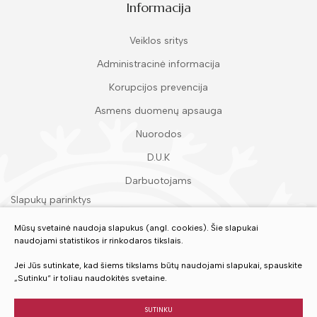
Informacija
Veiklos sritys
Administracinė informacija
Korupcijos prevencija
Asmens duomenų apsauga
Nuorodos
D.U.K
Darbuotojams
Slapukų parinktys
Duomenų apsauga
Mūsų svetainė naudoja slapukus (angl. cookies). Šie slapukai
naudojami statistikos ir rinkodaros tikslais.
Įvertinkite mūsų paslaugas
Jei Jūs sutinkate, kad šiems tikslams būtų naudojami slapukai, spauskite
„Sutinku“ ir toliau naudokitės svetaine.
VERTINTI
SUTINKU