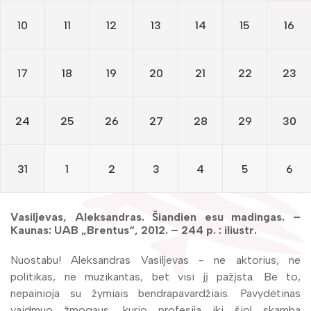
Žymūs kraštiečiai
Gaunami periodiniai leidiniai
10
11
12
13
14
15
16
Literatų klubas „Polėkis“
Tarpbibliotekinis abonementas
Interaktyvi kelionė
Knygomatai
17
18
19
20
21
22
23
Gabrielės Petkevičaitės-Bitės literatūrinė
Internetas
premija
24
25
26
27
28
29
30
Klubai
Bibliotekos 70-metis
Virtuali biblioteka
31
1
2
3
4
5
6
Vasiljevas, Aleksandras. Šiandien esu madingas. –
Kaunas: UAB „Brentus“, 2012. – 244 p. : iliustr.
Nuostabu! Aleksandras Vasiljevas - ne aktorius, ne
politikas, ne muzikantas, bet visi jį pažįsta. Be to,
nepainioja su žymiais bendrapavardžiais. Pavydėtinas
vaidmuo žmogaus, kurio profesija iki šiol skamba