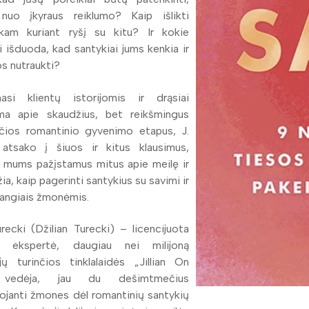
i nuo įkyraus reiklumo? Kaip išlikti
škam kuriant ryšį su kitu? Ir kokie
 išduoda, kad santykiai jums kenkia ir
os nutraukti?
si klientų istorijomis ir drąsiai
ma apie skaudžius, bet reikšmingus
čios romantinio gyvenimo etapus, J.
 atsako į šiuos ir kitus klausimus,
 mums pažįstamus mitus apie meilę ir
ia, kaip pagerinti santykius su savimi ir
angiais žmonėmis.
Turecki (Džilian Turecki) – licencijuota
ų ekspertė, daugiau nei milijoną
jų turinčios tinklalaidės „Jillian On
vedėja, jau du dešimtmečius
ojanti žmones dėl romantinių santykių