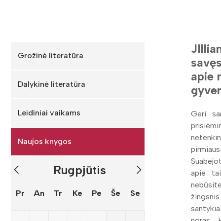
JIlli
Grožinė literatūra
savęs
apie 
Dalykinė literatūra
gyve
Leidiniai vaikams
Geri sa
prisiėm
netenkin
Naujos knygos
pirmiau
Suabejot
Rugpjūtis
apie ta
nebūsit
Pr
An
Tr
Ke
Pe
Še
Se
žingsnis 
santykia
noras, 