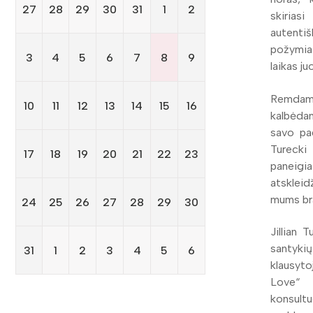
27
28
29
30
31
1
2
skirias
autenti
požymiai
3
4
5
6
7
8
9
laikas ju
Remdama
10
11
12
13
14
15
16
kalbėda
savo pa
Turecki
17
18
19
20
21
22
23
paneigia
atskleidž
mums br
24
25
26
27
28
29
30
Jillian 
santyki
31
1
2
3
4
5
6
klausyto
Love“ 
konsultu