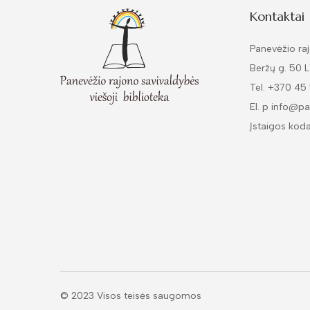
Kontaktai
Panevėžio raj
Beržų g. 50 
Tel. +370 45
El. p info@pa
Įstaigos kod
© 2023 Visos teisės saugomos