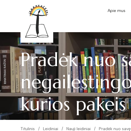
Apie mus
Pradėk nuo s
negailestingo
kurios pakei
Titulinis
Leidiniai
Nauji leidiniai
Pradėk nuo savęs