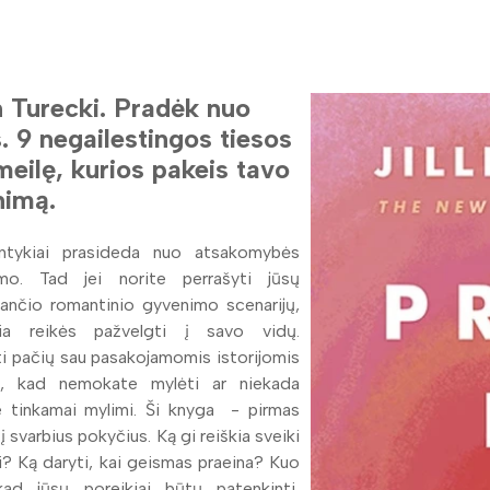
an Turecki. Pradėk nuo
. 9 negailestingos tiesos
meilę, kurios pakeis tavo
nimą.
ntykiai prasideda nuo atsakomybės
imo. Tad jei norite perrašyti jūsų
ančio romantinio gyvenimo scenarijų,
sia reikės pažvelgti į savo vidų.
i pačių sau pasakojamomis istorijomis
i, kad nemokate mylėti ar niekada
e tinkamai mylimi. Ši knyga - pirmas
į svarbius pokyčius. Ką gi reiškia sveiki
i? Ką daryti, kai geismas praeina? Kuo
kad jūsų poreikiai būtų patenkinti,