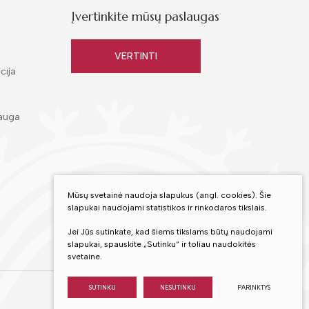
Įvertinkite mūsų paslaugas
VERTINTI
cija
auga
Mūsų svetainė naudoja slapukus (angl. cookies). Šie
slapukai naudojami statistikos ir rinkodaros tikslais.
Jei Jūs sutinkate, kad šiems tikslams būtų naudojami
slapukai, spauskite „Sutinku“ ir toliau naudokitės
svetaine.
SUTINKU
NESUTINKU
PARINKTYS
Sukurta:
TEXUS