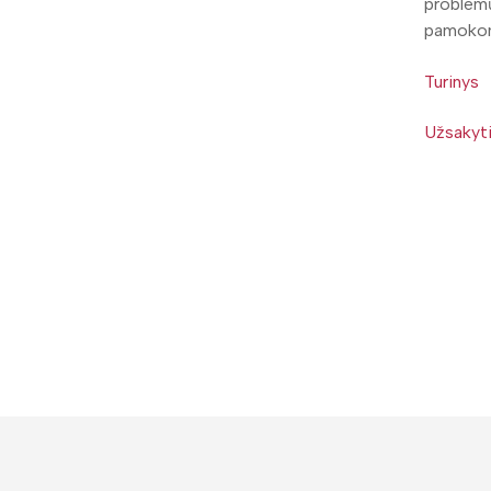
problemų
pamokomi
Turinys
Užsakyt