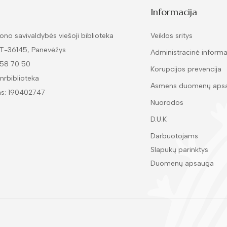
Informacija
ono savivaldybės viešoji biblioteka
Veiklos sritys
LT-36145, Panevėžys
Administracinė informa
 58 70 50
Korupcijos prevencija
nrbiblioteka
Asmens duomenų aps
as: 190402747
Nuorodos
D.U.K
Darbuotojams
Slapukų parinktys
Duomenų apsauga