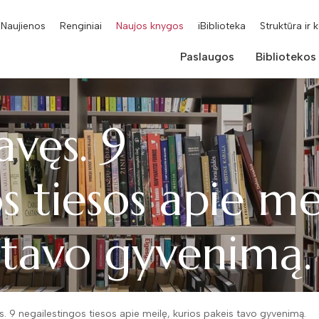
Naujienos
Renginiai
Naujos knygos
iBiblioteka
Struktūra ir 
Paslaugos
Bibliotekos
avęs. 9
s tiesos apie me
s tavo gyvenimą
. 9 negailestingos tiesos apie meilę, kurios pakeis tavo gyvenimą.