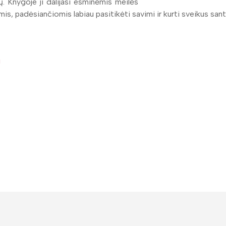
. Knygoje ji dalijasi esminėmis meilės
s, padėsiančiomis labiau pasitikėti savimi ir kurti sveikus sant
i