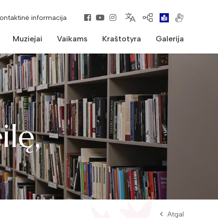
kontaktinė informacija
Muziejai
Vaikams
Kraštotyra
Galerija
ilę,
.
Atgal