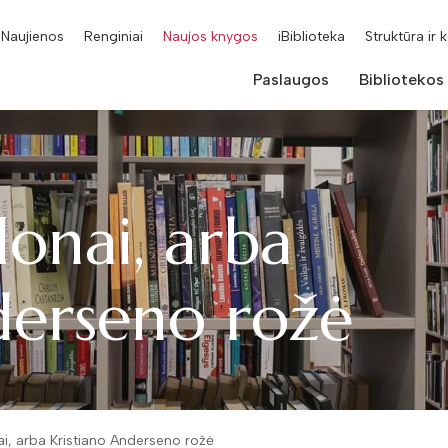
Naujienos
Renginiai
Naujos knygos
iBiblioteka
Struktūra ir 
Paslaugos
Bibliotekos
lonai, arba
derseno rožė
nai, arba Kristiano Anderseno rožė