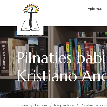
Apie mus
Pilnaties babi
Kristiano An
Titulinis
Leidiniai
Nauji leidiniai
Pilnaties babilo