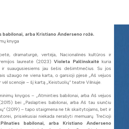
s babilonai, arba Kristiano Anderseno rožė.
imų knyga
oetė, dramaturgė, vertėja, Nacionalinės kultūros ir
emijos laureatė (2023)
Violeta Palčinskaitė
kuria
 ir suaugusiesiems jau šešis dešimtmečius. Su jos
iais užaugo ne viena karta, o garsioji pjesė „Aš vejuos
r vėl scenoje – šį kartą „Keistuolių“ teatre Vilniuje.
minimų knygos – „Atminties babilonai, arba Aš vejuos
(2015) bei „Paslapties babilonai, arba Aš tau siunčiu
nų“ (2019) – tapo staigmena ne tik skaitytojams, bet ir
utorei, prisiekusiai niekada nerašyti memuarų. Trečioji
„Pilnaties babilonai, arba Kristiano Anderseno