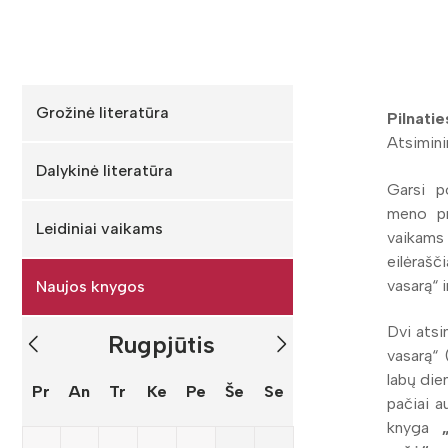
Grožinė literatūra
Pilnatie
Atsimin
Dalykinė literatūra
Garsi p
meno pr
Leidiniai vaikams
vaikams
eilėrašč
vasarą“ i
Naujos knygos
Dvi atsi
Rugpjūtis
vasarą“ 
labų die
Pr
An
Tr
Ke
Pe
Še
Se
pačiai a
knyga