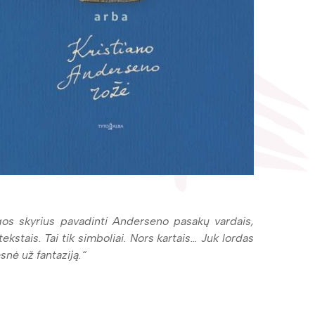
ygos skyrius pavadinti Anderseno pasakų vardais,
ekstais. Tai tik simboliai. Nors kartais… Juk lordas
snė už fantaziją.“