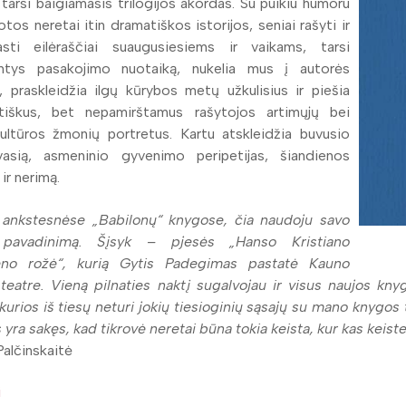
 tarsi baigiamasis trilogijos akordas. Su puikiu humoru
tos neretai itin dramatiškos istorijos, seniai rašyti ir
asti eilėraščiai suaugusiesiems ir vaikams, tarsi
antys pasakojimo nuotaiką, nukelia mus į autorės
, praskleidžia ilgų kūrybos metų užkulisius ir piešia
tiškus, bet nepamirštamus rašytojos artimųjų bei
ultūros žmonių portretus. Kartu atskleidžia buvusio
vasią, asmeninio gyvenimo peripetijas, šiandienos
ir nerimą.
r ankstesnėse „Babilonų“ knygose, čia naudoju savo
 pavadinimą. Šįsyk – pjesės „Hanso Kristiano
no rožė“, kurią Gytis Padegimas pastatė Kauno
teatre. Vieną pilnaties naktį sugalvojau ir visus naujos kn
kurios iš tiesų neturi jokių tiesioginių sąsajų su mano knygos t
 yra sakęs, kad tikrovė neretai būna tokia keista, kur kas keiste
Palčinskaitė
i