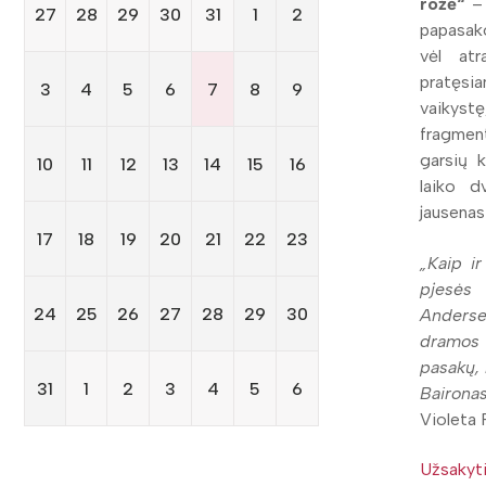
rožė“
–
27
28
29
30
31
1
2
papasako
vėl atr
pratęsi
3
4
5
6
7
8
9
vaikystę
fragmen
garsių k
10
11
12
13
14
15
16
laiko d
jausenas 
17
18
19
20
21
22
23
„Kaip i
pjesės
24
25
26
27
28
29
30
Anderse
dramos 
pasakų, 
31
1
2
3
4
5
6
Baironas
Violeta 
Užsakyt