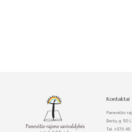
Kontaktai
Panevėžio raj
Beržų g. 50 
Tel. +370 45